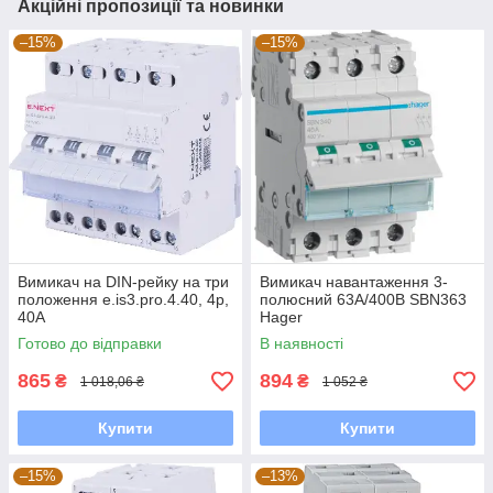
Акційні пропозиції та новинки
–15%
–15%
Вимикач на DIN-рейку на три
Вимикач навантаження 3-
положення e.is3.pro.4.40, 4р,
полюсний 63А/400В SBN363
40А
Hager
Готово до відправки
В наявності
865
894
₴
₴
1 018,06 ₴
1 052 ₴
Купити
Купити
–15%
–13%