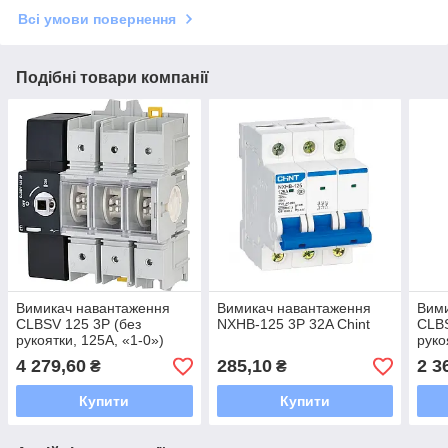
Всі умови повернення
Подібні товари компанії
Вимикач навантаження
Вимикач навантаження
Вим
CLBSV 125 3P (без
NXHB-125 3P 32A Chint
CLBS
рукоятки, 125А, «1-0»)
руко
4 279,60
285,10
2 3
₴
₴
Купити
Купити