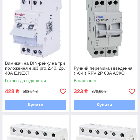
Вимикач на DIN-рейку на три
положення e.is3.pro.2.40, 2р,
Ручний перемикач введення
40А E.NEXT
(І-0-ІІ) RPV 2P 63A АСКО
Готово до відправки
В наявності
428
323
₴
₴
503,54 ₴
370,60 ₴
Купити
Купити