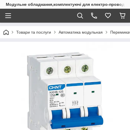
Модульне обладнання,комплектуючі для електро-проводки
Товари та послуги
Автоматика модульная
Перемикач