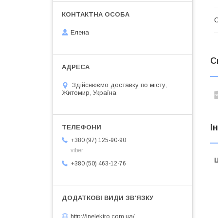
С
Елена
С
Здійснюємо доставку по місту,
Житомир, Україна
І
+380 (97) 125-90-90
viber
Ц
+380 (50) 463-12-76
http://inelektro.com.ua/