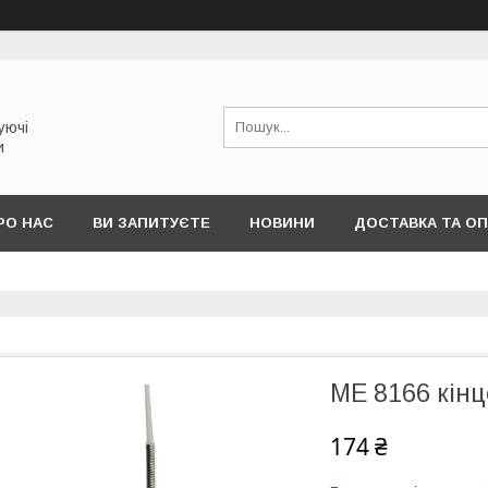
уючі
и
РО НАС
ВИ ЗАПИТУЄТЕ
НОВИНИ
ДОСТАВКА ТА О
МЕ 8166 кін
174 ₴