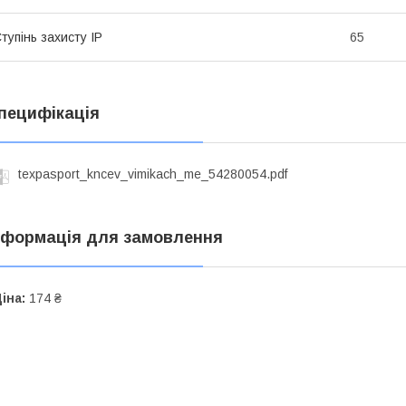
тупінь захисту IP
65
пецифікація
texpasport_kncev_vimikach_me_54280054.pdf
нформація для замовлення
іна:
174 ₴