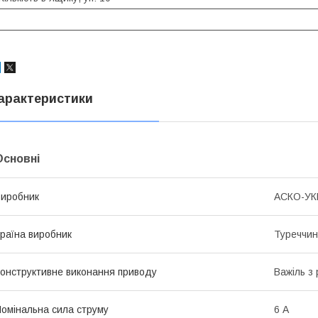
арактеристики
Основні
иробник
АСКО-У
раїна виробник
Туреччи
онструктивне виконання приводу
Важіль з
омінальна сила струму
6 А