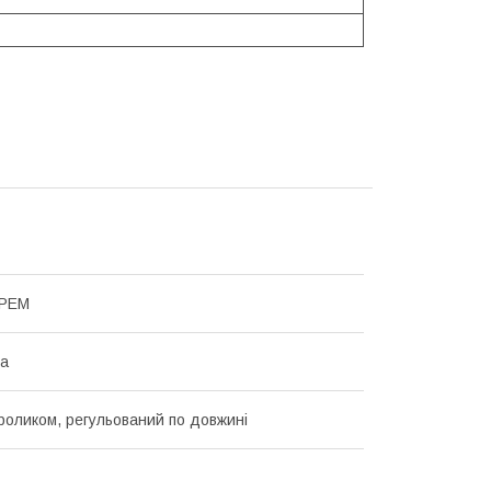
КРЕМ
на
 роликом, регульований по довжині