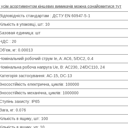
 усім асортиментом кінцевих вимикачів можна ознайомитися тут
Відповідність стандартам : ДСТУ EN 60947-5-1
Кількість в упаковці, шт: 10
Базовая единица: шт
НДС : 20
Об'єм, кг: 0.00013
Номінальний робочий струм Ie, A: AC6, 5/DC2, 0.4
Номінальна робоча напруга Ue, В: AC230, 24/DC110, 24
Категорія застосування: AC-15, DC-13
Зносостійкість електрична, циклів: 100000
Зносостійкість механічна, циклів: 1000000
Ступінь захисту: IP65
Вага, кг: 0.076
Кількість в ящику, шт: 100
Кількість в ящику, уп: 10