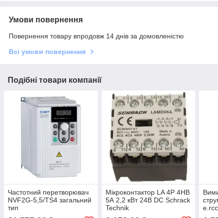
Умови повернення
Повернення товару впродовж 14 днів за домовленістю
Всі умови повернення
Подібні товари компанії
Частотний перетворювач
Мікроконтактор LA 4P 4НВ
Вими
NVF2G-5,5/TS4 загальний
5А 2,2 кВт 24В DC Schrack
стру
тип
Technik
e.rc
40А,