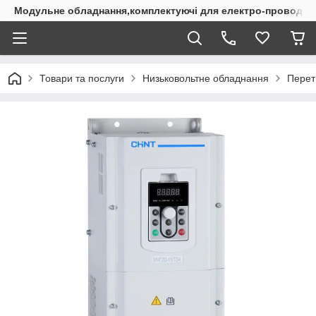
Модульне обладнання,комплектуючі для електро-проводки
Товари та послуги
Низьковольтне обладнання
Перет