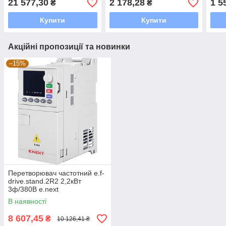
21 577,30
2 178,28
1 5
₴
₴
Купити
Купити
Акційні пропозиції та новинки
–15%
Перетворювач частотний e.f-
drive.stand.2R2 2,2кВт
3ф/380В e.next
В наявності
8 607,45
₴
10 126,41 ₴