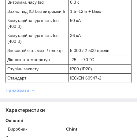
Витримка часу tsd
0,3 с
Захист від КЗ без витримки Ii
1,5–12Iн + Відкл.
Комутаційна здатність Icu
50 кА
(400 В)
Комутаційна здатність Ics
36 кА
(400 В)
Зносостійкість мех. / електр.
5 000 / 2 500 циклів
Діапазон температур
-25…+70 °С
Ступінь захисту
IP00 (IP20)
Стандарт
IEC/EN 60947-2
Приховати
Характеристики
Основні
Виробник
Chint