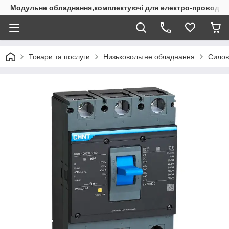
Модульне обладнання,комплектуючі для електро-проводки
Товари та послуги
Низьковольтне обладнання
Силов