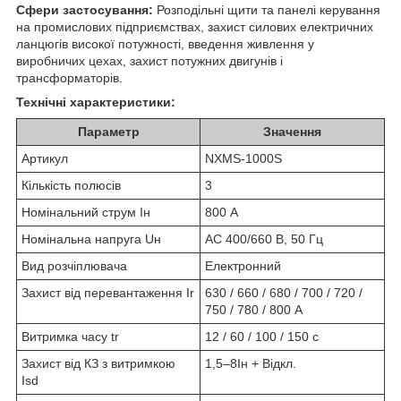
Сфери застосування:
Розподільні щити та панелі керування
на промислових підприємствах, захист силових електричних
ланцюгів високої потужності, введення живлення у
виробничих цехах, захист потужних двигунів і
трансформаторів.
Технічні характеристики:
Параметр
Значення
Артикул
NXMS-1000S
Кількість полюсів
3
Номінальний струм Iн
800 А
Номінальна напруга Uн
AC 400/660 В, 50 Гц
Вид розчіплювача
Електронний
Захист від перевантаження Ir
630 / 660 / 680 / 700 / 720 /
750 / 780 / 800 А
Витримка часу tr
12 / 60 / 100 / 150 с
Захист від КЗ з витримкою
1,5–8Iн + Відкл.
Isd