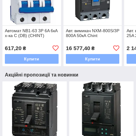
Автомат NB1-63 3P 6A 6кА
Авт. вимикач NXM-800S/3Р
Авт.
х-ка C (DB) (CHINT)
800A 50кА Chint
25A 
617,20
16 577,40
2 1
₴
₴
Купити
Купити
Акційні пропозиції та новинки