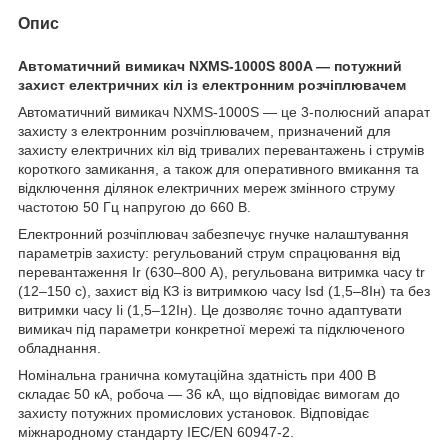
Опис
Автоматичний вимикач NXMS-1000S 800A — потужний
захист електричних кіл із електронним розчіплювачем
Автоматичний вимикач NXMS-1000S — це 3-полюсний апарат
захисту з електронним розчіплювачем, призначений для
захисту електричних кіл від тривалих перевантажень і струмів
короткого замикання, а також для оперативного вмикання та
відключення ділянок електричних мереж змінного струму
частотою 50 Гц напругою до 660 В.
Електронний розчіплювач забезпечує гнучке налаштування
параметрів захисту: регульований струм спрацювання від
перевантаження Ir (630–800 А), регульована витримка часу tr
(12–150 с), захист від КЗ із витримкою часу Isd (1,5–8Iн) та без
витримки часу Ii (1,5–12Iн). Це дозволяє точно адаптувати
вимикач під параметри конкретної мережі та підключеного
обладнання.
Номінальна гранична комутаційна здатність при 400 В
складає 50 кА, робоча — 36 кА, що відповідає вимогам до
захисту потужних промислових установок. Відповідає
міжнародному стандарту IEC/EN 60947-2.