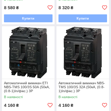
8 580
8 320
₴
₴
Купити
Купити
Автоматичний вимикач ETI
Автоматичний вимикач NBS-
NBS-TMS 100/3S 50А (50кА,
TMS 100/3S 32А (50кА, (0.8-
(0.8-1)In/фікс.) 3P
1)In/фікс.) 3P
В наявності
В наявності
4 160
4 160
₴
₴