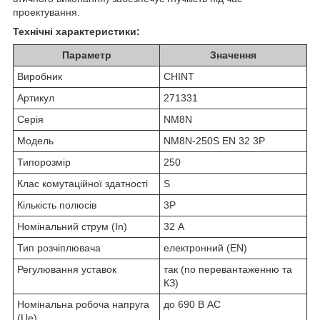
проектування.
Технічні характеристики:
Параметр
Значення
Виробник
CHINT
Артикул
271331
Серія
NM8N
Модель
NM8N-250S EN 32 3P
Типорозмір
250
Клас комутаційної здатності
S
Кількість полюсів
3P
Номінальний струм (In)
32 А
Тип розчіплювача
електронний (EN)
Регулювання уставок
так (по перевантаженню та
КЗ)
Номінальна робоча напруга
до 690 В AC
(Ue)