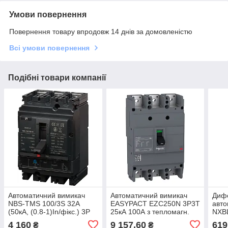
Умови повернення
Повернення товару впродовж 14 днів за домовленістю
Всі умови повернення
Подібні товари компанії
Автоматичний вимикач
Автоматичний вимикач
Диф
NBS-TMS 100/3S 32А
EASYPACT EZC250N 3P3T
авто
(50кА, (0.8-1)In/фікс.) 3P
25кА 100А з тепломагн.
NXBL
розчеплювачем Schneider
0.03
4 160
9 157,60
619
₴
₴