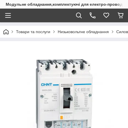
Модульне обладнання,комплектуючі для електро-проводки
Товари та послуги
Низьковольтне обладнання
Силов