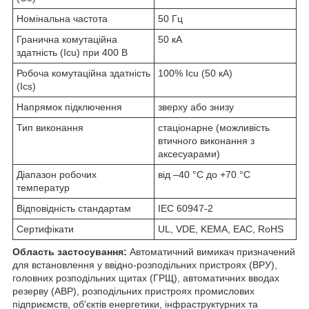
Номінальна частота
50 Гц
Гранична комутаційна
50 кА
здатність (Icu) при 400 В
Робоча комутаційна здатність
100% Icu (50 кА)
(Ics)
Напрямок підключення
зверху або знизу
Тип виконання
стаціонарне (можливість
втичного виконання з
аксесуарами)
Діапазон робочих
від –40 °C до +70 °C
температур
Відповідність стандартам
IEC 60947-2
Сертифікати
UL, VDE, KEMA, EAC, RoHS
Область застосування:
Автоматичний вимикач призначений
для встановлення у ввідно-розподільних пристроях (ВРУ),
головних розподільних щитах (ГРЩ), автоматичних вводах
резерву (АВР), розподільних пристроях промислових
підприємств, об'єктів енергетики, інфраструктурних та