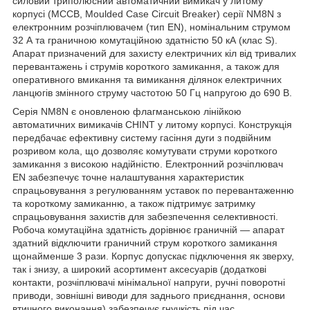
силовий триполюсний автоматичний вимикач у литому
корпусі (MCCB, Moulded Case Circuit Breaker) серії NM8N з
електронним розчіплювачем (тип EN), номінальним струмом
32 А та граничною комутаційною здатністю 50 кА (клас S).
Апарат призначений для захисту електричних кіл від тривалих
перевантажень і струмів короткого замикання, а також для
оперативного вмикання та вимикання ділянок електричних
ланцюгів змінного струму частотою 50 Гц напругою до 690 В.
Серія NM8N є оновленою флагманською лінійкою
автоматичних вимикачів CHINT у литому корпусі. Конструкція
передбачає ефективну систему гасіння дуги з подвійним
розривом кола, що дозволяє комутувати струми короткого
замикання з високою надійністю. Електронний розчіплювач
EN забезпечує точне налаштування характеристик
спрацьовування з регулюванням уставок по перевантаженню
та короткому замиканню, а також підтримує затримку
спрацьовування захистів для забезпечення селективності.
Робоча комутаційна здатність дорівнює граничній — апарат
здатний відключити граничний струм короткого замикання
щонайменше 3 рази. Корпус допускає підключення як зверху,
так і знизу, а широкий асортимент аксесуарів (додаткові
контакти, розчіплювачі мінімальної напруги, ручні поворотні
приводи, зовнішні виводи для заднього приєднання, основи
втичного виконання) забезпечує гнучкість під час