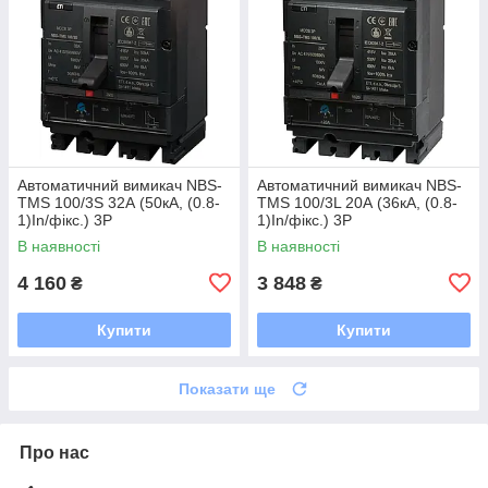
Автоматичний вимикач NBS-
Автоматичний вимикач NBS-
TMS 100/3S 32А (50кА, (0.8-
TMS 100/3L 20А (36кА, (0.8-
1)In/фікс.) 3P
1)In/фікс.) 3P
В наявності
В наявності
4 160
3 848
₴
₴
Купити
Купити
Показати ще
Про нас