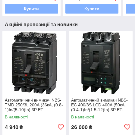
Купити
Купити
Акційні пропозиції та новинки
Автоматичний вимикач NBS-
Автоматичний вимикач NBS-
TMD 250/3L 200А (36кА, (0.8-
EC 400/3S LCD 400А (50кА,
1)In/(5-10)In) 3P ETI
(0.4-1)In/(1.5-12)In) 3P ETI
В наявності
В наявності
4 940
26 000
₴
₴