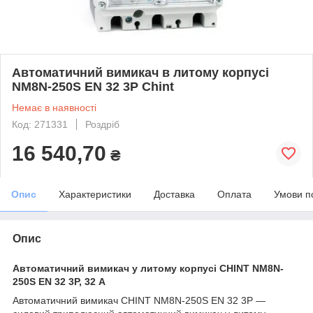
Автоматичний вимикач в литому корпусі
NM8N-250S EN 32 3P Chint
Немає в наявності
Код: 271331
Роздріб
16 540,70
₴
Опис
Характеристики
Доставка
Оплата
Умови п
Опис
Автоматичний вимикач у литому корпусі CHINT NM8N-
250S EN 32 3P, 32 А
Автоматичний вимикач CHINT NM8N-250S EN 32 3P —