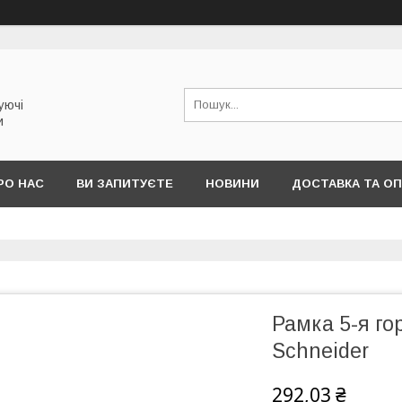
уючі
и
РО НАС
ВИ ЗАПИТУЄТЕ
НОВИНИ
ДОСТАВКА ТА О
Рамка 5-я го
Schneider
292,03 ₴