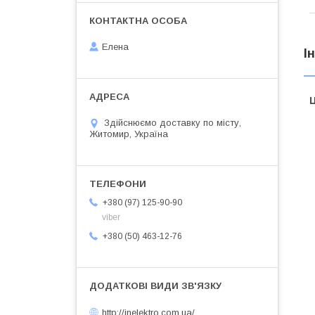
Елена
І
Ц
Здійснюємо доставку по місту,
Житомир, Україна
+380 (97) 125-90-90
viber
+380 (50) 463-12-76
http://inelektro.com.ua/