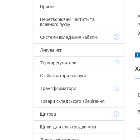
Припій
А
Перетворювачі частоти та
плавного пуску
Р
З
Системи вкладання кабелю
Лічильники
Терморегулятори
Х
Стабілізатори напруги
Трансформатори
Товари складського зберігання
В
Щитова
Щітки для електродвигунів
К
Домашній комфорт