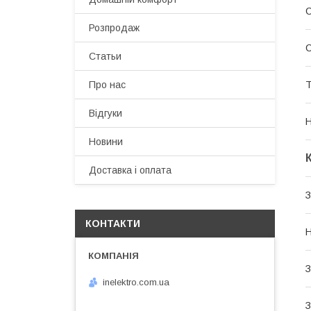
С
Розпродаж
С
Статьи
Т
Про нас
Відгуки
Н
Новини
Доставка і оплата
З
КОНТАКТИ
Н
З
inelektro.com.ua
З