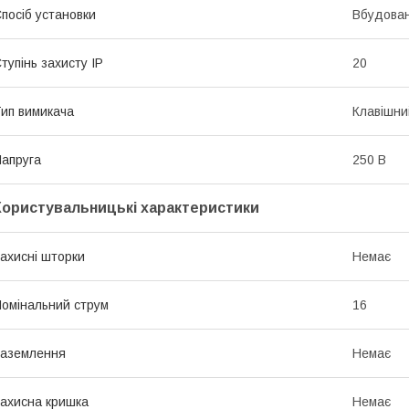
посіб установки
Вбудова
тупінь захисту IP
20
ип вимикача
Клавішни
апруга
250 В
Користувальницькі характеристики
ахисні шторки
Немає
омінальний струм
16
аземлення
Немає
ахисна кришка
Немає