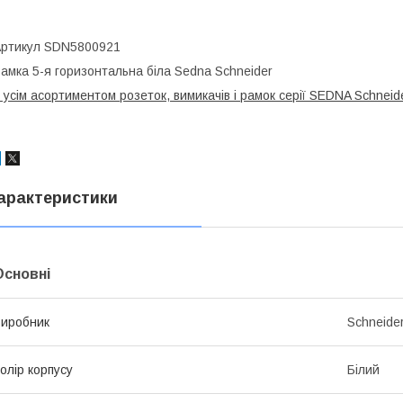
ртикул SDN5800921
амка 5-я горизонтальна біла Sedna Schneider
 усім асортиментом розеток, вимикачів і рамок серії SEDNA Schnei
арактеристики
Основні
иробник
Schneider
олір корпусу
Білий