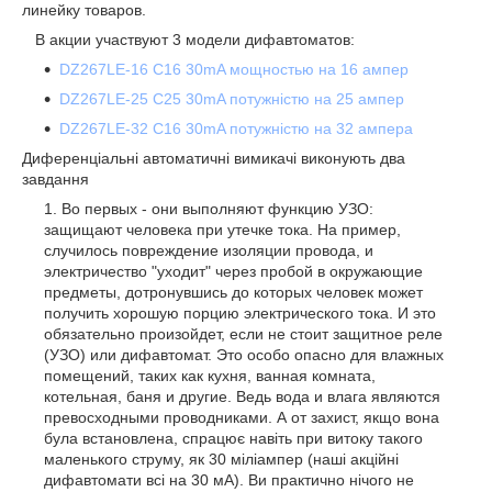
линейку товаров.
В акции участвуют 3 модели дифавтоматов:
DZ267LE-16 C16 30mA мощностью на 16 ампер
DZ267LE-25 C25 30mA
потужністю на 25 ампер
DZ267LE-32 C16 30mA
потужністю на 32 ампера
Диференціальні автоматичні вимикачі виконують два
завдання
Во первых - они выполняют функцию УЗО:
защищают человека при утечке тока. На пример,
случилось повреждение изоляции провода, и
электричество "уходит" через пробой в окружающие
предметы, дотронувшись до которых человек может
получить хорошую порцию электрического тока. И это
обязательно произойдет, если не стоит защитное реле
(УЗО) или дифавтомат. Это особо опасно для влажных
помещений, таких как кухня, ванная комната,
котельная, баня и другие. Ведь вода и влага являются
превосходными проводниками. А от захист, якщо вона
була встановлена, спрацює навіть при витоку такого
маленького струму, як 30 міліампер (наші акційні
дифавтомати всі на 30 мА). Ви практично нічого не