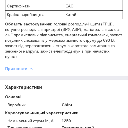
Сертифікати
EAC
Країна виробництва
Китай
Область застосування:
головні розподільчі щити (ГРЩ),
вступно-розподільні пристрої (ВРУ, АВР), магістральні силові
лінії промислових підприємств, енергетичні комплекси, захист
потужних споживачів у мережах змінного струму до 690 В,
захист від перевантажень, струмів короткого замикання та
зниженої напруги, захист електродвигунів при нечастих
пусках.
Приховати
Характеристики
Основні
Виробник
Chint
Користувальницькі характеристики
Номінальний струм In, А:
1250
Тип розчеплювача
Термомагнітний