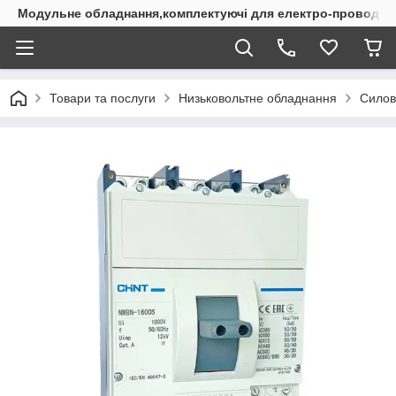
Модульне обладнання,комплектуючі для електро-проводки
Товари та послуги
Низьковольтне обладнання
Силов