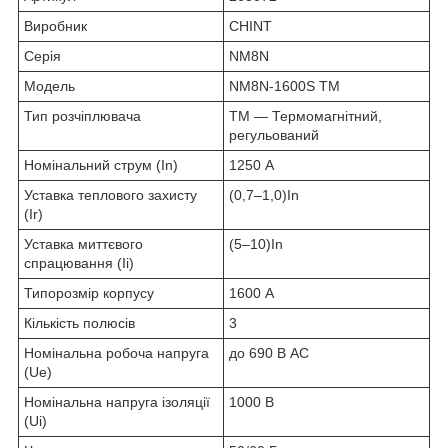
Виробник
CHINT
Серія
NM8N
Модель
NM8N-1600S TM
Тип розчіплювача
TM — Термомагнітний,
регульований
Номінальний струм (In)
1250 А
Уставка теплового захисту
(0,7–1,0)In
(Ir)
Уставка миттєвого
(5–10)In
спрацювання (Ii)
Типорозмір корпусу
1600 А
Кількість полюсів
3
Номінальна робоча напруга
до 690 В AC
(Ue)
Номінальна напруга ізоляції
1000 В
(Ui)