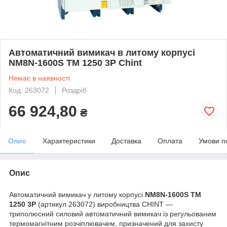
Автоматичний вимикач в литому корпусі
NM8N-1600S TM 1250 3P Chint
Немає в наявності
Код: 263072
Роздріб
66 924,80
₴
Опис
Характеристики
Доставка
Оплата
Умови п
Опис
Автоматичний вимикач у литому корпусі
NM8N-1600S TM
1250 3P
(артикул 263072) виробництва CHINT —
триполюсний силовий автоматичний вимикач із регульованим
термомагнітним розчіплювачем, призначений для захисту