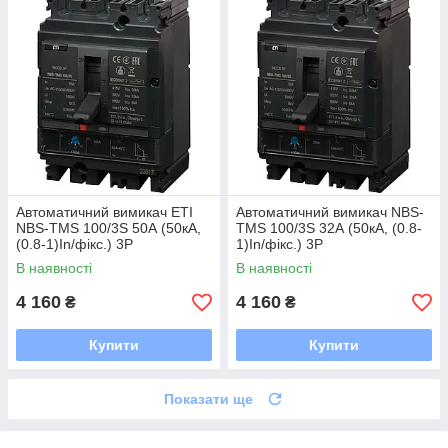
Автоматичний вимикач ETI
Автоматичний вимикач NBS-
NBS-TMS 100/3S 50А (50кА,
TMS 100/3S 32А (50кА, (0.8-
(0.8-1)In/фікс.) 3P
1)In/фікс.) 3P
В наявності
В наявності
4 160
4 160
₴
₴
Купити
Купити
Показати ще