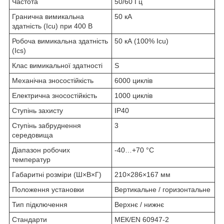
Частота
50/60 Гц
Гранична вимикальна
50 кА
здатність (Icu) при 400 В
Робоча вимикальна здатність
50 кА (100% Icu)
(Ics)
Клас вимикальної здатності
S
Механічна зносостійкість
6000 циклів
Електрична зносостійкість
1000 циклів
Ступінь захисту
IP40
Ступінь забруднення
3
середовища
Діапазон робочих
-40…+70 °C
температур
Габаритні розміри (Ш×В×Г)
210×286×167 мм
Положення установки
Вертикальне / горизонтальне
Тип підключення
Верхнє / нижнє
Стандарти
МЕК/EN 60947-2