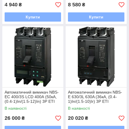
4 940
8 580
₴
₴
Купити
Купити
Автоматичний вимикач NBS-
Автоматичний вимикач NBS-
EC 400/3S LCD 400А (50кА,
E 630/3L 630A (36кА, (0.4-
(0.4-1)In/(1.5-12)In) 3P ETI
1)In/(1.5-10)Ir) 3P ETI
В наявності
В наявності
26 000
20 020
₴
₴