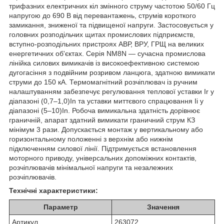
трифазних електричних кіл змінного струму частотою 50/60 Гц
напругою до 690 В від перевантажень, струмів короткого
замикання, зниженої та підвищеної напруги. Застосовується у
головних розподільчих щитах промислових підприємств,
вступно-розподільних пристроях АВР, ВРУ, ГРЩ на великих
енергетичних об'єктах. Серія NM8N — сучасна промислова
лінійка силових вимикачів із високоефективною системою
дугогасіння з подвійним розривом ланцюга, здатною вимикати
струми до 150 кА. Термомагнітний розчіплювач із ручним
налаштуванням забезпечує регулювання теплової уставки Ir у
діапазоні (0,7–1,0)In та уставки миттєвого спрацювання Ii у
діапазоні (5–10)In. Робоча вимикальна здатність дорівнює
граничній, апарат здатний вимикати граничний струм КЗ
мінімум 3 рази. Допускається монтаж у вертикальному або
горизонтальному положенні з верхнім або нижнім
підключенням силової лінії. Підтримується встановлення
моторного приводу, універсальних допоміжних контактів,
розчіплювачів мінімальної напруги та незалежних
розчіплювачів.
Технічні характеристики:
Параметр
Значення
Артикул
263072