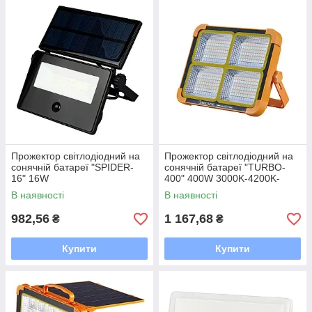
Прожектор світлодіодний на
Прожектор світлодіодний на
сонячній батареї "SPIDER-
сонячній батареї "TURBO-
16" 16W
400" 400W 3000K-4200K-
6400K
В наявності
В наявності
982,56
1 167,68
₴
₴
Купити
Купити