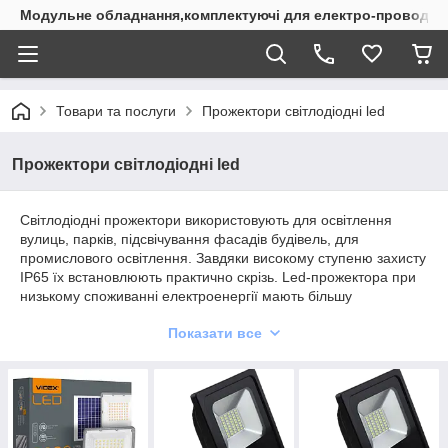
Модульне обладнання,комплектуючі для електро-проводки
Товари та послуги
Прожектори світлодіодні led
Прожектори світлодіодні led
Світлодіодні прожектори використовують для освітлення
вулиць, парків, підсвічування фасадів будівель, для
промислового освітлення. Завдяки високому ступеню захисту
IP65 їх встановлюють практично скрізь. Led-прожектора при
низькому споживанні електроенергії мають більшу
світловіддачу.
Показати все
При виборі такого світильника потрібно звертати увагу на
кілька параметрів:
Кількість люменів і кількість Ватів. В залежності від
виробника і якості використовуваного світлодіода,
прожектора з однаковою потужністю мають різний
світловий потік. Чим більше люменів, тим якісніше