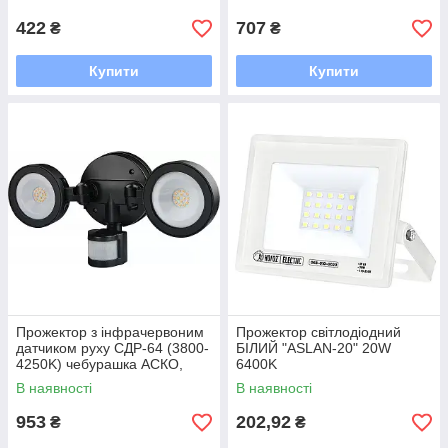
422
707
₴
₴
Купити
Купити
Прожектор з інфрачервоним
Прожектор світлодіодний
датчиком руху СДР-64 (3800-
БІЛИЙ "ASLAN-20" 20W
4250K) чебурашка АСКО,
6400K
20599
В наявності
В наявності
953
202,92
₴
₴