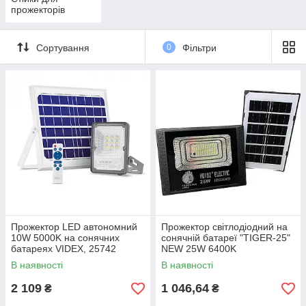
прожекторів
Сортування
0
Фільтри
Прожектор LED автономний
Прожектор світлодіодний на
10W 5000K на сонячних
сонячній батареї "TIGER-25"
батареях VIDEX, 25742
NEW 25W 6400K
В наявності
В наявності
2 109
1 046,64
₴
₴