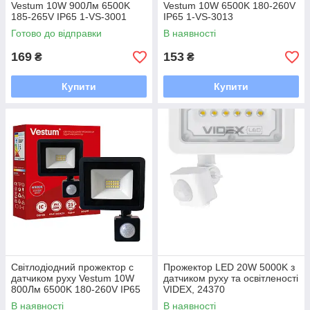
Vestum 10W 900Лм 6500K
Vestum 10W 6500K 180-260V
185-265V IP65 1-VS-3001
IP65 1-VS-3013
Готово до відправки
В наявності
169
153
₴
₴
Купити
Купити
Світлодіодний прожектор с
Прожектор LED 20W 5000K з
датчиком руху Vestum 10W
датчиком руху та освітленості
800Лм 6500K 180-260V IP65
VIDEX, 24370
1-VS-3019
В наявності
В наявності