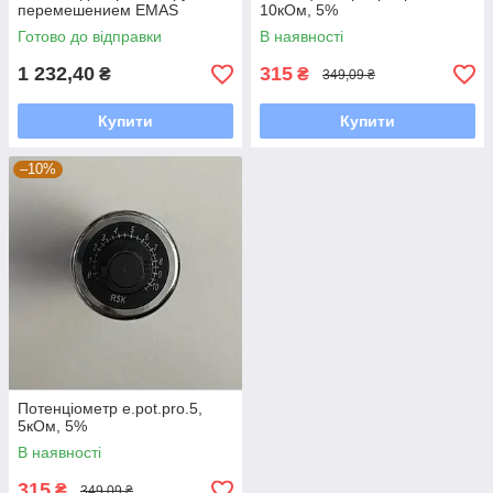
перемешением EMAS
10кОм, 5%
Готово до відправки
В наявності
1 232,40
315
₴
₴
349,09 ₴
Купити
Купити
–10%
Потенціометр e.pot.pro.5,
5кОм, 5%
В наявності
315
₴
349,09 ₴