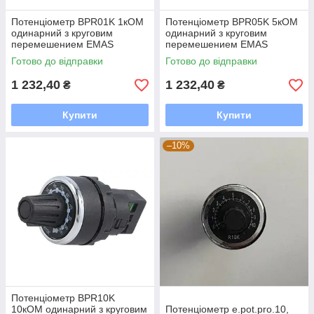
Потенціометр BPR01K 1кОМ
Потенціометр BPR05K 5кОМ
одинарний з круговим
одинарний з круговим
перемешением EMAS
перемешением EMAS
Готово до відправки
Готово до відправки
1 232,40
1 232,40
₴
₴
Купити
Купити
–10%
Потенціометр BPR10K
10кОМ одинарний з круговим
Потенціометр e.pot.pro.10,