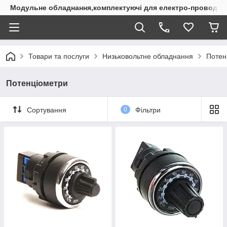
Модульне обладнання,комплектуючі для електро-проводки
Товари та послуги
Низьковольтне обладнання
Потен
Потенціометри
Сортування
0
Фільтри