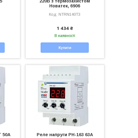
5
220В з термозахистом
Новатек, 6906
NTRN140T3
1 434 ₴
В наявності
Купити
Т 50А
Реле напруги РН-163 63А