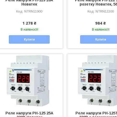
Новатек
розетку Новатек, 5
NTRN11900
NTRN12200
1 278 ₴
984 ₴
В наявності
В наявності
Купити
Купити
Реле напруги РН-125 25А
Реле напруги РН-125