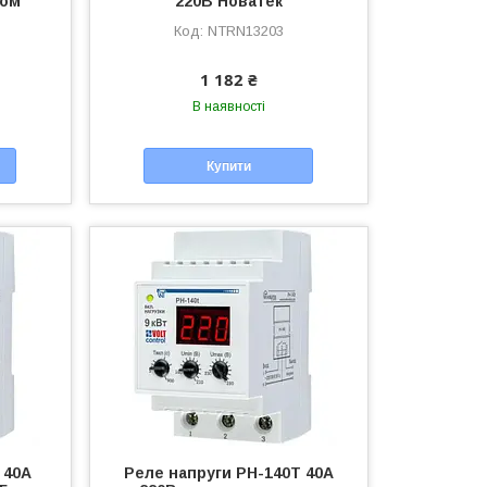
том
220В Новатек
NTRN13203
1 182 ₴
В наявності
Купити
 40А
Реле напруги РН-140Т 40А