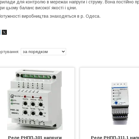
рилади для контролю в мережах напруги і струму. Вона постійно
ри цьому баланс високої якості і ціни.
отужності виробництва знаходяться в р. Одеса.
Реле РНПП-301 напруги
Реле РНПП-311.1 нап