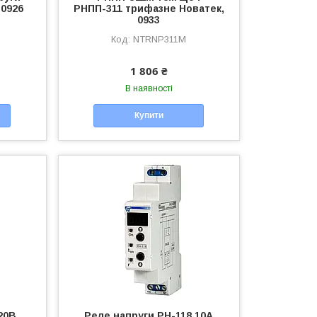
 0926
РНПП-311 трифазне Новатек,
0933
NTRNP311M
1 806 ₴
В наявності
Купити
20В
Реле напруги РН-118 10А