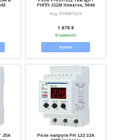
643
РНПП-311М Новатек, 5644
NTRNP3120
1 878 ₴
В наявності
Купити
Т 25А
Реле напруги РН-132 32А