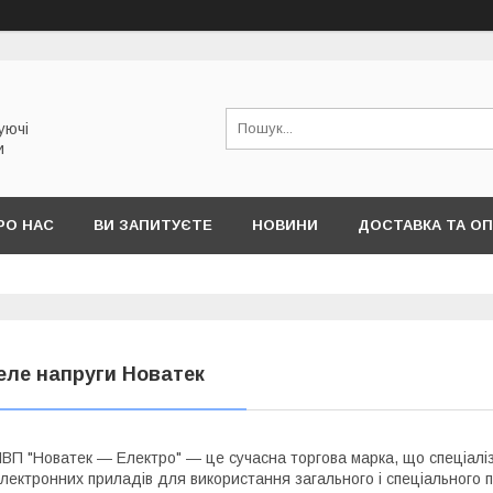
уючі
и
РО НАС
ВИ ЗАПИТУЄТЕ
НОВИНИ
ДОСТАВКА ТА О
еле напруги Новатек
ВП "Новатек ― Електро" ― це сучасна торгова марка, що спеціаліз
лектронних приладів для використання загального і спеціального 