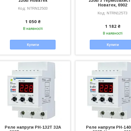
220В Новатек
220В з термозахис
Новатек, 6902
NTRN12503
NTRN125T3
1 050 ₴
1 182 ₴
В наявності
В наявності
Купити
Купити
Реле напруги РН-132Т 32А
Реле напруги РН-140