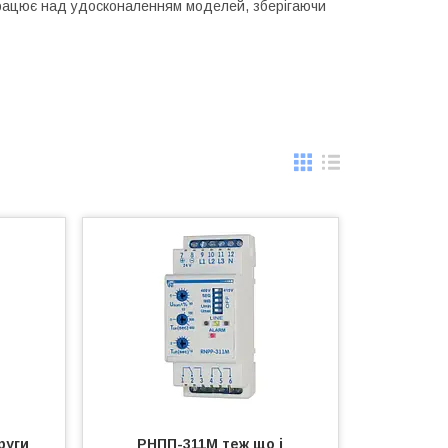
 працює над удосконаленням моделей, зберігаючи
руги
РНПП-311М теж що і