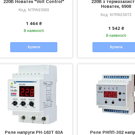
220В Новатек "Volt Control"
220В з термозахис
Новатек, 6908
NTRN15003
NTRN150T3
1 464 ₴
1 542 ₴
В наявності
В наявності
Купити
Купити
Реле напруги РН-163Т 63А
Реле РНПП-302 напр