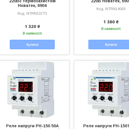
220Вс термозахистом
220В Новатек, 690
Новатек, 6904
NTRN14003
NTRN132T3
1 380 ₴
1 320 ₴
В наявності
В наявності
Купити
Купити
Реле напруги РН-150 50А
Реле напруги РН-150