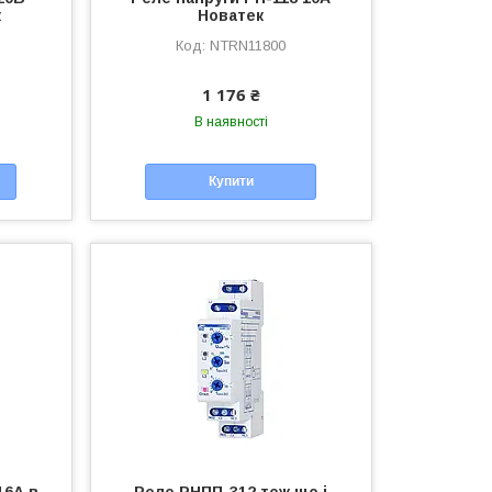
к
Новатек
NTRN11800
1 176 ₴
В наявності
Купити
16А в
Реле РНПП-312 теж що і