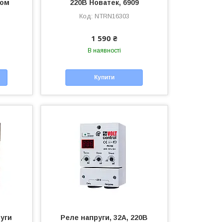
том
220В Новатек, 6909
NTRN16303
1 590 ₴
В наявності
Купити
уги
Реле напруги, 32А, 220В