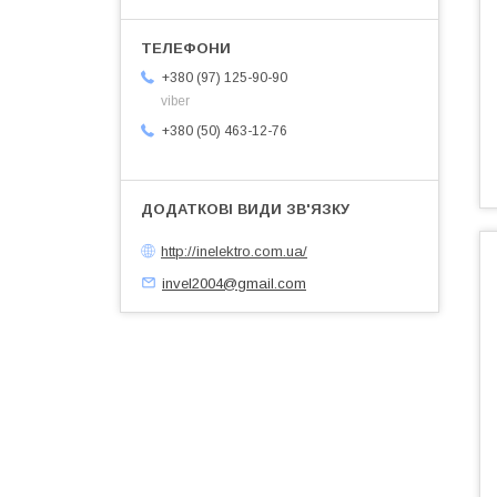
+380 (97) 125-90-90
viber
+380 (50) 463-12-76
http://inelektro.com.ua/
invel2004@gmail.com