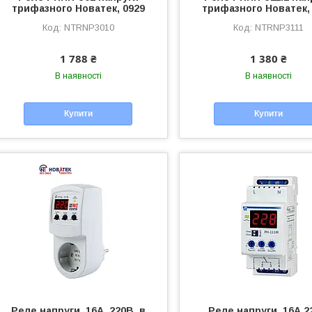
трифазного Новатек, 0929
трифазного Новатек,
NTRNP3010
NTRNP3111
1 788 ₴
1 380 ₴
В наявності
В наявності
Купити
Купити
Реле напруги, 16А, 220В, в
Реле напруги, 16А,2