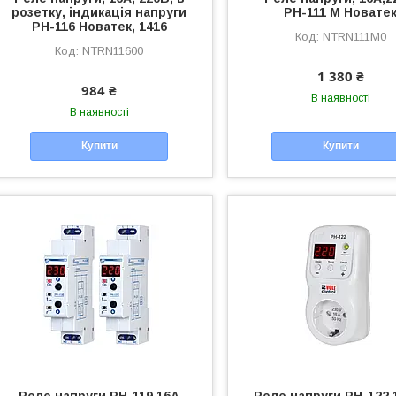
розетку, індикація напруги
РН-111 М Новате
РН-116 Новатек, 1416
NTRN111M0
NTRN11600
1 380 ₴
984 ₴
В наявності
В наявності
Купити
Купити
Реле напруги РН-119 16А
Реле напруги РН-122 