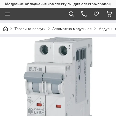
Модульне обладнання,комплектуючі для електро-проводки
Товари та послуги
Автоматика модульная
Модульны