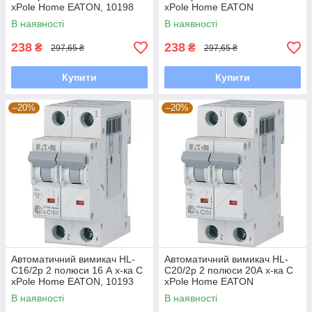
xPole Home EATON, 10198
xPole Home EATON
В наявності
В наявності
238
238
₴
₴
297,65 ₴
297,65 ₴
Купити
Купити
–20%
–20%
Автоматичний вимикач HL-
Автоматичний вимикач HL-
С16/2р 2 полюси 16 А х-ка C
С20/2р 2 полюси 20А х-ка С
xPole Home EATON, 10193
xPole Home EATON
В наявності
В наявності