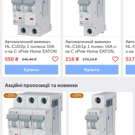
Автоматичний вимикач
Автоматичний вимикач
Авто
HL-С10/2р 2 полюси 10А
HL-C16/1р 1 полюс 16А х-
HL-С
х-ка С xPole Home EATON
ка С xPole Home EATON,
х-ка
10192
101
550
216
517
₴
₴
646,46 ₴
270,19 ₴
Купити
Купити
Акційні пропозиції та новинки
–20%
–20%