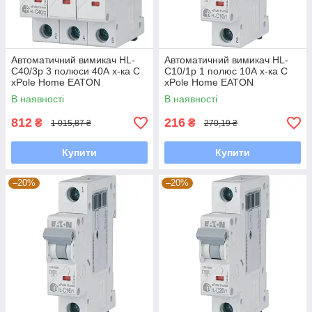
Автоматичний вимикач HL-
Автоматичний вимикач HL-
С40/3р 3 полюси 40А х-ка С
С10/1р 1 полюс 10А х-ка С
xPole Home EATON
xPole Home EATON
В наявності
В наявності
812
216
₴
₴
1 015,87 ₴
270,19 ₴
Купити
Купити
–20%
–20%