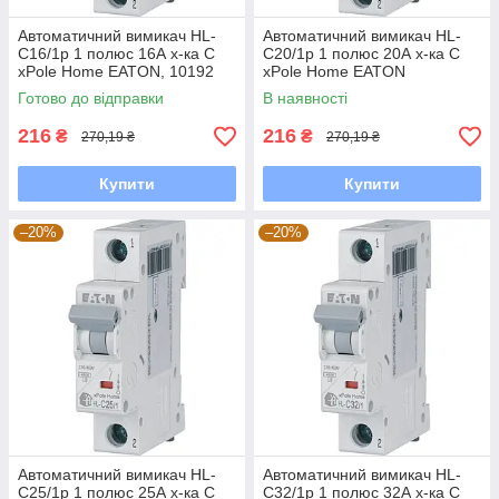
Автоматичний вимикач HL-
Автоматичний вимикач HL-
C16/1р 1 полюс 16А х-ка С
С20/1р 1 полюс 20А х-ка С
xPole Home EATON, 10192
xPole Home EATON
Готово до відправки
В наявності
216
216
₴
₴
270,19 ₴
270,19 ₴
Купити
Купити
–20%
–20%
Автоматичний вимикач HL-
Автоматичний вимикач HL-
C25/1р 1 полюс 25А х-ка С
С32/1р 1 полюс 32А х-ка С