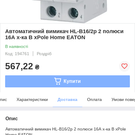
Автоматичний вимикач HL-B16/2р 2 полюси
16А х-ка В xPole Home EATON
В наявності
Код: 194761
Роздріб
567,22
₴
Купити
пис
Характеристики
Доставка
Оплата
Умови пове
Опис
Автоматичний вимикач HL-B16/2р 2 полюси 16А х-ка В xPole
Home EATON