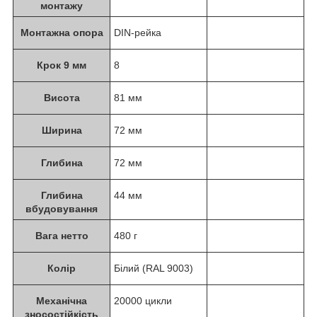
монтажу
Монтажна опора
DIN-рейка
Крок 9 мм
8
Висота
81 мм
Ширина
72 мм
Глибина
72 мм
Глибина
44 мм
вбудовування
Вага нетто
480 г
Колір
Білий (RAL 9003)
Механічна
20000 цикли
зносостійкість