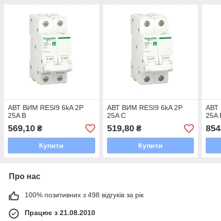
АВТ ВИМ RESI9 6kA 2P
АВТ ВИМ RESI9 6kA 2P
АВТ 
25A В
25A C
25A 
569,10
519,80
854
₴
₴
Купити
Купити
Про нас
100% позитивних з 498 відгуків за рік
Працює з 21.08.2010