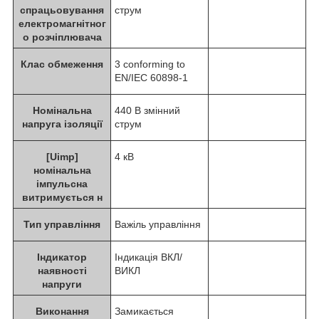
спрацьовування
струм
електромагнітног
о розчіплювача
Клас обмеження
3 conforming to
EN/IEC 60898-1
Номінальна
440 В змінний
напруга ізоляції
струм
[Uimp]
4 кВ
номінальна
імпульсна
витримується н
Тип управління
Важіль управління
Індикатор
Індикація ВКЛ/
наявності
ВИКЛ
напруги
Виконання
Замикається