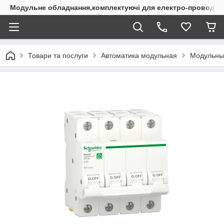
Модульне обладнання,комплектуючі для електро-проводки
Товари та послуги
Автоматика модульная
Модульны