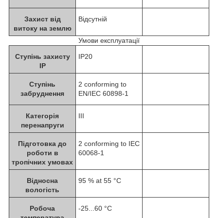
Захист від
Відсутній
витоку на землю
Умови експлуатації
Ступінь захисту
IP20
IP
Ступінь
2 conforming to
забруднення
EN/IEC 60898-1
Категорія
III
перенапруги
Підготовка до
2 conforming to IEC
роботи в
60068-1
тропічних умовах
Відносна
95 % at 55 °C
вологість
Робоча
-25...60 °C
температура