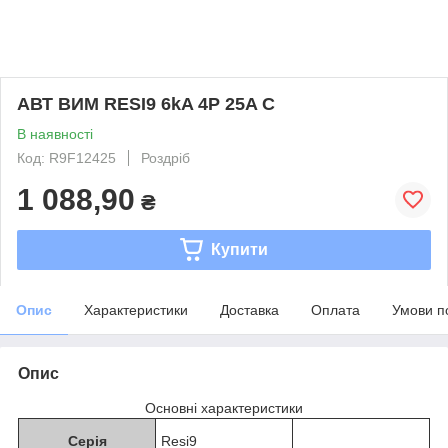
АВТ ВИМ RESI9 6kA 4P 25A C
В наявності
Код: R9F12425
Роздріб
1 088,90
₴
Купити
Опис
Характеристики
Доставка
Оплата
Умови п
Опис
Основні характеристики
Серія
Resi9