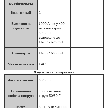
розчіплювача
Код кривий
З
Вимикаюча
6000 А Icn у 400
здатність
змінний струм
50/60 Гц
відповідно до
EN/IEC 60898-1
Стандарти
EN/IEC 60898-1
Якісні етикетки
EAC
Додаткові характеристики
Частота мережі
50/60 Гц
Номінальна
400 В змінний
робоча напруга
струм 50/60 Гц
Межа
5...10 x In змінний