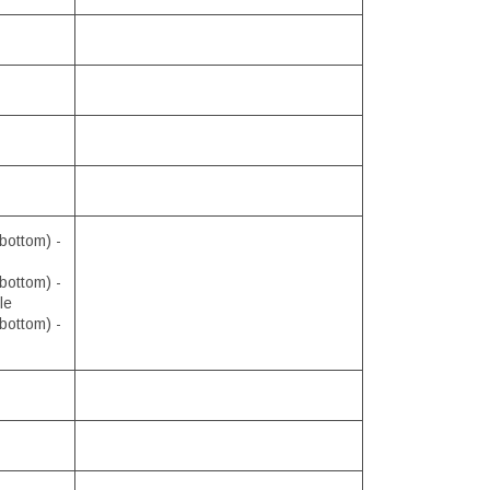
bottom) -
bottom) -
le
bottom) -