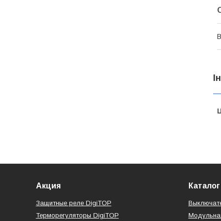
В
І
Ц
Акция
Каталог
Защитные реле DigiTOP
Выключате
Терморегуляторы DigiTOP
Модульная