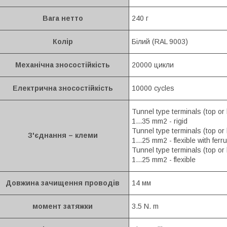
Вага нетто
240 г
Колір
Білий (RAL 9003)
Механічна зносостійкість
20000 цикли
Електрична зносостійкість
10000 cycles
Tunnel type terminals (top or 
1...35 mm2 - rigid
Tunnel type terminals (top or 
З'єднання – клеми
1...25 mm2 - flexible with ferru
Tunnel type terminals (top or 
1...25 mm2 - flexible
Довжина зачищення проводів
14 мм
момент затяжки
3.5 N. m