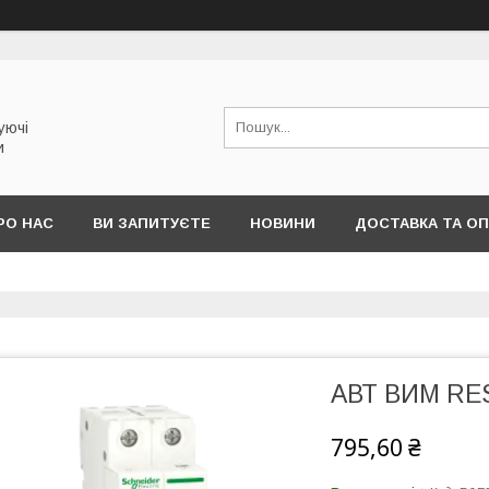
уючі
и
РО НАС
ВИ ЗАПИТУЄТЕ
НОВИНИ
ДОСТАВКА ТА О
АВТ ВИМ RES
795,60 ₴