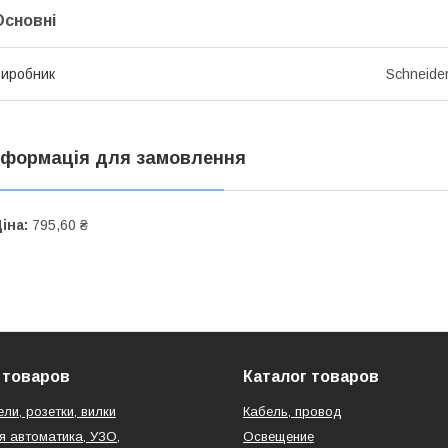
Основні
иробник
Schneider
нформація для замовлення
іна:
795,60 ₴
 товаров
Каталог товаров
ли, розетки, вилки
Кабель, провод
 автоматика, УЗО,
Освещение