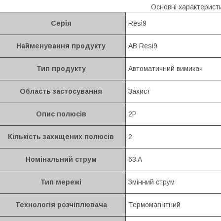
Основні характерист
Серія
Resi9
Найменування продукту
АВ Resi9
Тип продукту
Автоматичний вимикач
Область застосування
Захист
Опис полюсів
2P
Кількість захищених полюсів
2
Номінальний струм
63 A
Тип мережі
Змінний струм
Технологія розчіплювача
Термомагнітний