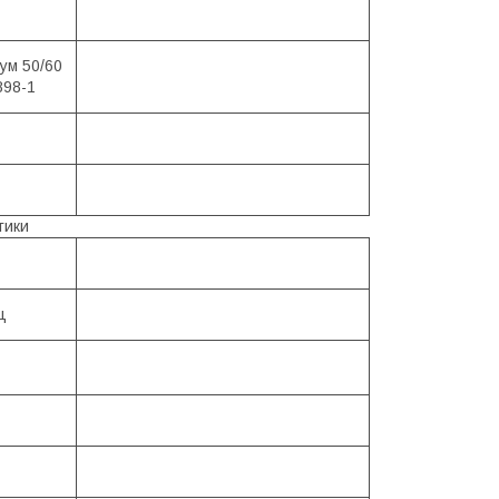
рум 50/60
898-1
тики
ц