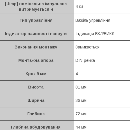
[Uimp] номінальна імпульсна
4 кВ
витримується н
Тип управління
Важіль управління
Індикатор наявності напруги
Індикація ВКЛ/ВИКЛ
Виконання монтажу
Замикається
Монтажна опора
DIN-рейка
Крок 9 мм
4
Висота
81 мм
Ширина
36 мм
Глибина
72 мм
Глибина вбудовування
44 мм