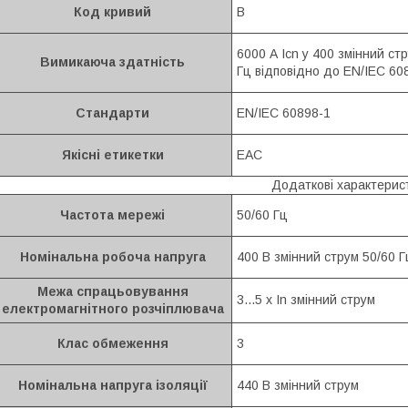
Код кривий
B
6000 А Icn у 400 змінний ст
Вимикаюча здатність
Гц відповідно до EN/IEC 60
Стандарти
EN/IEC 60898-1
Якісні етикетки
EAC
Додаткові характерис
Частота мережі
50/60 Гц
Номінальна робоча напруга
400 В змінний струм 50/60 Г
Межа спрацьовування
3...5 x In змінний струм
електромагнітного розчіплювача
Клас обмеження
3
Номінальна напруга ізоляції
440 В змінний струм