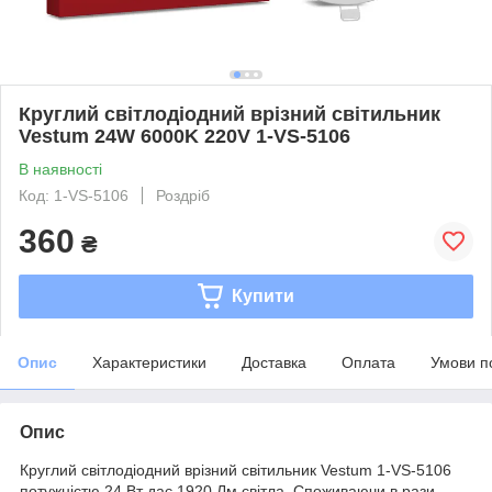
Круглий світлодіодний врізний світильник
Vestum 24W 6000K 220V 1-VS-5106
В наявності
Код: 1-VS-5106
Роздріб
360
₴
Купити
Опис
Характеристики
Доставка
Оплата
Умови п
Опис
Круглий світлодіодний врізний світильник Vestum 1-VS-5106
потужністю 24 Вт дає 1920 Лм світла. Споживаючи в рази