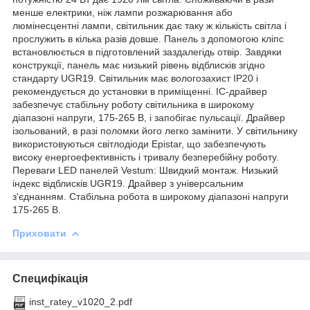
менше електрики, ніж лампи розжарювання або
люмінесцентні лампи, світильник дає таку ж кількість світла і
прослужить в кілька разів довше. Панель з допомогою кліпс
встановлюється в підготовлений заздалегідь отвір. Завдяки
конструкції, панель має низький рівень відблисків згідно
стандарту UGR19. Світильник має вологозахист IP20 і
рекомендується до установки в приміщенні. IC-драйвер
забезпечує стабільну роботу світильника в широкому
діапазоні напруги, 175-265 В, і запобігає пульсації. Драйвер
ізольований, в разі поломки його легко замінити. У світильнику
використовуються світлодіоди Epistar, що забезпечують
високу енергоефективність і тривалу безперебійну роботу.
Переваги LED панелей Vestum: Швидкий монтаж. Низький
індекс відблисків UGR19. Драйвер з універсальним
з'єднанням. Стабільна робота в широкому діапазоні напруги
175-265 В.
Приховати
Специфікація
inst_ratey_v1020_2.pdf