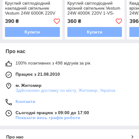
Круглий світлодіодний
Круглий світлодіодний
Квад
накладний світильник
врізний світильник Vestum
вріз
Vestum 24W 6000K 220V
24W 4000K 220V 1-VS-
24W 
1-VS-5304
5107
520
390
360
396
₴
₴
Купити
Купити
Про нас
100% позитивних з 498 відгуків за рік
Працює з 21.08.2010
м. Житомир
Здійснюємо доставку по місту, Житомир, Україна
Контакти
Сьогодні працює з 09:00 до 17:00
Показати весь графік роботи
Про нас