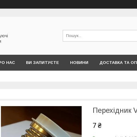
уючі
и
РО НАС
ВИ ЗАПИТУЄТЕ
НОВИНИ
ДОСТАВКА ТА О
Перехідник 
7 ₴