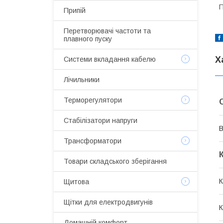
П
Припій
Перетворювачі частоти та
плавного пуску
Х
Системи вкладання кабелю
Лічильники
Терморегулятори
Стабілізатори напруги
В
Трансформатори
Товари складського зберігання
К
Щитова
Щітки для електродвигунів
К
Домашній комфорт