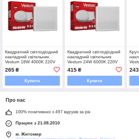
Квадратний світлодіодний
Квадратний світлодіодний
Круг
накладний світильник
накладний світильник
накл
Vestum 18W 4000K 220V
Vestum 24W 6000K 220V
Ves
1-VS-5403
1-VS-5404
1-VS
265
415
243
₴
₴
Купити
Купити
Про нас
100% позитивних з 497 відгуків за рік
Працює з 21.08.2010
м. Житомир
Здійснюємо доставку по місту, Житомир, Україна