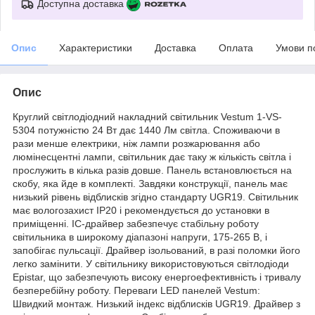
Доступна доставка
Опис
Характеристики
Доставка
Оплата
Умови п
Опис
Круглий світлодіодний накладний світильник Vestum 1-VS-
5304 потужністю 24 Вт дає 1440 Лм світла. Споживаючи в
рази менше електрики, ніж лампи розжарювання або
люмінесцентні лампи, світильник дає таку ж кількість світла і
прослужить в кілька разів довше. Панель встановлюється на
скобу, яка йде в комплекті. Завдяки конструкції, панель має
низький рівень відблисків згідно стандарту UGR19. Світильник
має вологозахист IP20 і рекомендується до установки в
приміщенні. IC-драйвер забезпечує стабільну роботу
світильника в широкому діапазоні напруги, 175-265 В, і
запобігає пульсації. Драйвер ізольований, в разі поломки його
легко замінити. У світильнику використовуються світлодіоди
Epistar, що забезпечують високу енергоефективність і тривалу
безперебійну роботу. Переваги LED панелей Vestum:
Швидкий монтаж. Низький індекс відблисків UGR19. Драйвер з