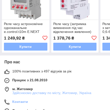
Реле часу астрономічне
Реле часу (затримка
Рел
одноканальне
вимкнення під час
з за
e.control.t10m E.NEXT
відключення живлення)
0,6-
e.control.t07m E.NEXT
AC/
1 249,92
1 378,76
1 3
₴
₴
Купити
Купити
Про нас
100% позитивних з 497 відгуків за рік
Працює з 21.08.2010
м. Житомир
Здійснюємо доставку по місту, Житомир, Україна
Контакти