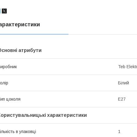
арактеристики
Основні атрибути
иробник
Teb Elektr
олір
Білий
ип цоколя
E27
Користувальницькі характеристики
ількість в упаковці
1