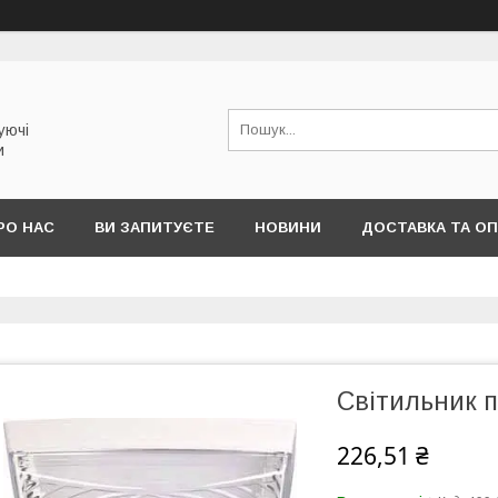
уючі
и
РО НАС
ВИ ЗАПИТУЄТЕ
НОВИНИ
ДОСТАВКА ТА О
Світильник 
226,51 ₴