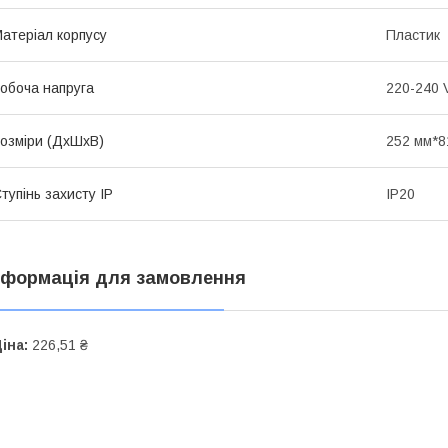
атеріал корпусу
Пластик
обоча напруга
220-240 
озміри (ДхШхВ)
252 мм*
тупінь захисту IP
IP20
нформація для замовлення
іна:
226,51 ₴