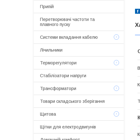
Припій
Перетворювачі частоти та
Х
плавного пуску
Системи вкладання кабелю
Лічильники
Терморегулятори
В
Стабілізатори напруги
К
Трансформатори
Т
Товари складського зберігання
Щитова
Щітки для електродвигунів
К
Домашній комфорт