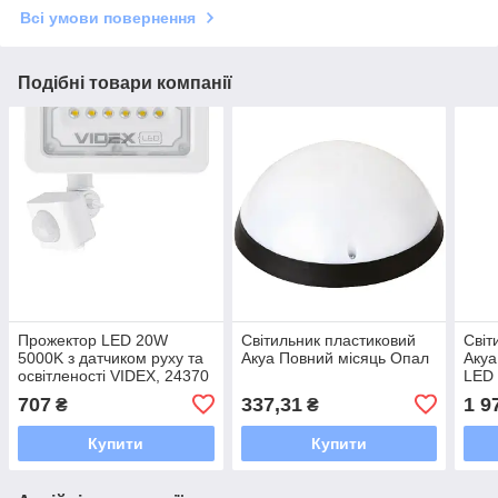
Всі умови повернення
Подібні товари компанії
Прожектор LED 20W
Світильник пластиковий
Світ
5000K з датчиком руху та
Акуа Повний місяць Опал
Акуа
освітленості VIDEX, 24370
LED 
707
337,31
1 9
₴
₴
Купити
Купити