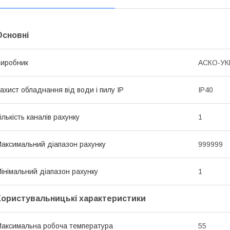
Основні
иробник
АСКО-У
ахист обладнання від води і пилу IP
IP40
ількість каналів рахунку
1
аксимальний діапазон рахунку
999999
інімальний діапазон рахунку
1
Користувальницькі характеристики
аксимальна робоча температура
55