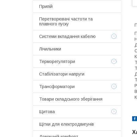
Припій
Перетворювачі частоти та
плавного пуску
П
П
Системи вкладання кабелю
Н
Д
Лічильники
С
К
Терморегулятори
Т
Т
Д
Стабілізатори напруги
Т
Р
Трансформатори
В
К
Товари складського зберігання
Щитова
Щітки для електродвигунів
Х
Домашній комфорт