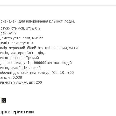
ризначені для вимірювання кількості подій.
отужність Рсп, Вт: ≤ 0,2
овинка: Y
іаметр установки, мм: 22
тупінь захисту: IP 40
олір: червоний, білий, жовтий, зелений, синій
ип індикатора: Світлодіод
ип включення: Прямий
іапазон виміру: 1… 999999 кількість подій
ип індикації: Цифровий
обочий діапазон температур, °С: - 10...+55
ага, кг: 0.038
ількість у ящику, шт: 200
арактеристики