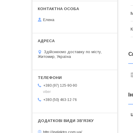
М
Елена
К
Здійснюємо доставку по місту,
С
Житомир, Україна
+380 (97) 125-90-90
viber
І
+380 (50) 463-12-76
Ц
http://inelektro.com.ua/