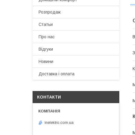
Розпродаж
Статьи
В
Про нас
Відгуки
З
Новини
К
Доставка і оплата
М
КОНТАКТИ
М
inelektro.com.ua
М