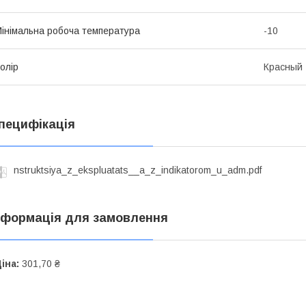
інімальна робоча температура
-10
олір
Красный
пецифікація
nstruktsiya_z_ekspluatats__a_z_indikatorom_u_adm.pdf
нформація для замовлення
іна:
301,70 ₴