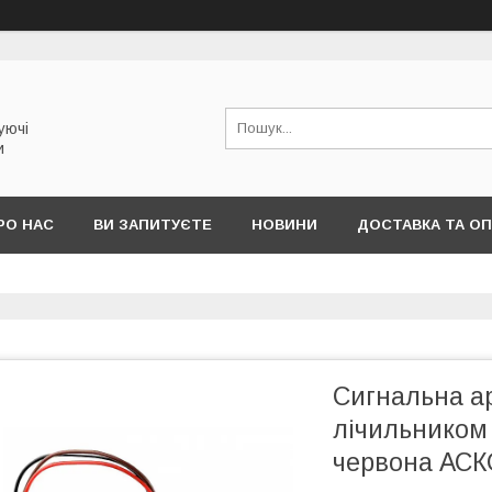
уючі
и
РО НАС
ВИ ЗАПИТУЄТЕ
НОВИНИ
ДОСТАВКА ТА О
Сигнальна а
лічильником
червона АСК