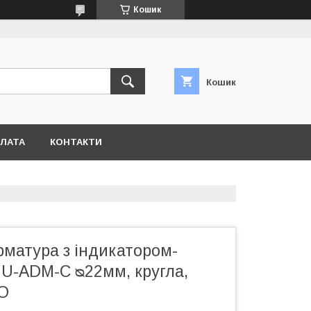
Кошик
Кошик
ПЛАТА
КОНТАКТИ
рматура з індикатором-
 U-ADM-С ᴓ22мм, кругла,
О