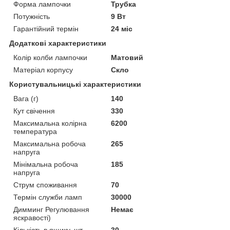
Форма лампочки
Трубка
Потужність
9 Вт
Гарантійний термін
24 міс
Додаткові характеристики
Колір колби лампочки
Матовий
Матеріал корпусу
Скло
Користувальницькі характеристики
Вага (г)
140
Кут свічення
330
Максимальна колірна
6200
температура
Максимальна робоча
265
напруга
Мінімальна робоча
185
напруга
Струм споживання
70
Термін служби ламп
30000
Димминг Регулювання
Немає
яскравості)
Кількість в ящику, шт
30