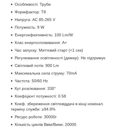
Особливості:
Труби
Формфактор:
T8
Напруга:
AC 85-265 V
Потужність:
9 W
Енергоефективність:
100 Lm/W
Клас енергоспоживання:
А+
Час запуску:
Миттєвий старт (<1 сек)
Регулювання освітленості (димер):
Не підтримує
Світловий потік:
900 Lm
Максимальна сила струму:
70mA
Частота:
50/60 Hz
Кут розсіювання:
330°
Коефіцієнт потужності:
0.58
Коеф. збереження світловіддачі в кінці номінал.
терміну служби:
≥94.8%
Ресурс роботи:
30000г
Кількість циклів Ввім/Вимк:
20000