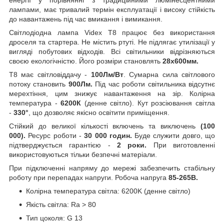
лампами, має тривалий термін експлуатації і високу стійкість
до навантажень під час вмикання і вимикання.
Світлодіодна лампа Videx Т8 працює без використання
дроселя та стартера. Не містить ртуті. Не підлягає утилізації у
вигляді побутових відходів. Всі світильники відрізняються
своєю екологічністю. Його розміри становлять
28x600мм.
Т8 має світловіддачу -
100Лм/Вт
. Сумарна сила світлового
потоку становить
900Лм.
Під час роботи світильника відсутнє
мерехтіння, цим знижує навантаження на зір. Колірна
температура -
62
00К
(денне світло). Кут розсіювання світла
-
330°
, що дозволяє якісно освітити приміщення.
Стійкий до великої кількості включень та виключень
(100
000).
Ресурс роботи -
30 000 годин.
Буде служити довго, що
підтверджується гарантією -
2 роки.
При виготовленні
використовуються тільки безпечні матеріали.
При підключенні напряму до мережі забезпечить стабільну
роботу при перепадах напруги. Робоча напруга
85-265В.
Колірна температура світла:
6200K (денне світло)
Якість світла:
Ra > 80
Тип цоколя:
G 13