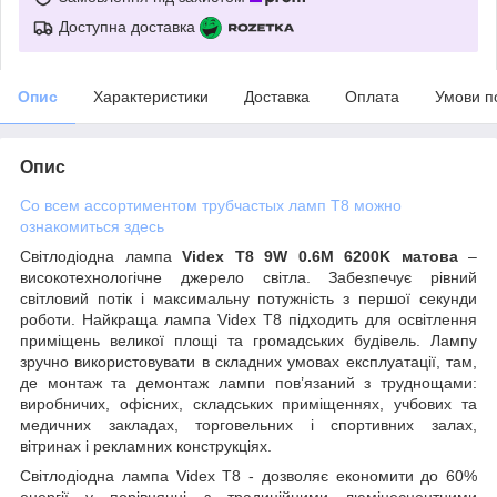
Доступна доставка
Опис
Характеристики
Доставка
Оплата
Умови п
Опис
Со всем ассортиментом трубчастых ламп Т8 можно
ознакомиться здесь
Світлодіодна лампа
Videx Т8 9W 0.6M 6200K матова
–
високотехнологічне джерело світла. Забезпечує рівний
світловий потік і максимальну потужність з першої секунди
роботи. Найкраща лампа Videx Т8 підходить для освітлення
приміщень великої площі та громадських будівель. Лампу
зручно використовувати в складних умовах експлуатації, там,
де монтаж та демонтаж лампи пов’язаний з труднощами:
виробничих, офісних, складських приміщеннях, учбових та
медичних закладах, торговельних і спортивних залах,
вітринах і рекламних конструкціях.
Світлодіодна лампа Videx Т8 - дозволяє економити до 60%
енергії у порівнянні з традиційними люмінесцентними