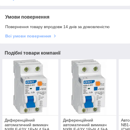
Умови повернення
Повернення товару впродовж 14 днів за домовленістю
Всі умови повернення
Подібні товари компанії
Диференційний
Диференційний
Авто
автоматичний вимикач
автоматичний вимикач
NB1-
NXBLE-63Y 1P+N 4.5kA
NXBLE-63Y 1P+N 4.5kA
(CHI