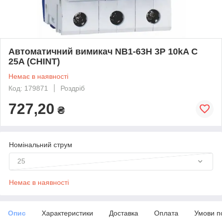
Автоматичний вимикач NB1-63H 3P 10kA C
25A (CHINT)
Немає в наявності
Код: 179871
Роздріб
727,20
₴
Номінальний струм
25
Немає в наявності
Опис
Характеристики
Доставка
Оплата
Умови п