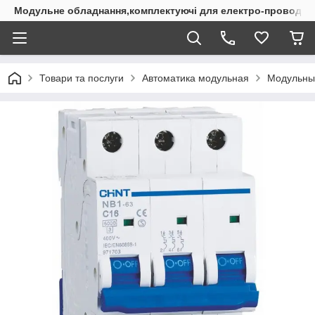
Модульне обладнання,комплектуючі для електро-проводки
Товари та послуги
Автоматика модульная
Модульны