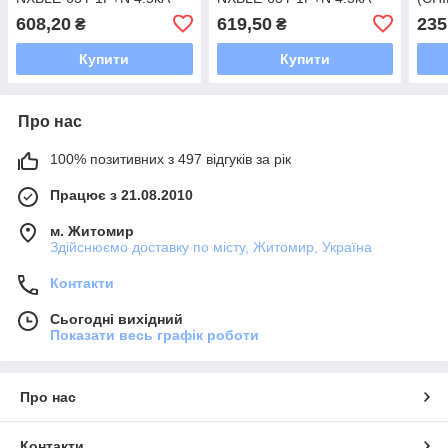
0.03A C25A Chint, 3103
0.03A C32A Chint, 3104
608,20
619,50
235
₴
₴
Купити
Купити
Про нас
100% позитивних з 497 відгуків за рік
Працює з 21.08.2010
м. Житомир
Здійснюємо доставку по місту, Житомир, Україна
Контакти
Сьогодні вихідний
Показати весь графік роботи
Про нас
Контакти