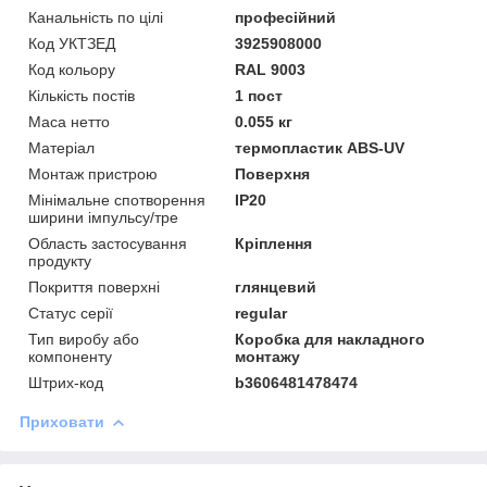
Канальність по цілі
професійний
Код УКТЗЕД
3925908000
Код кольору
RAL 9003
Кількість постів
1 пост
Маса нетто
0.055 кг
Матеріал
термопластик ABS-UV
Монтаж пристрою
Поверхня
Мінімальне спотворення
IP20
ширини імпульсу/тре
Область застосування
Кріплення
продукту
Покриття поверхні
глянцевий
Статус серії
regular
Тип виробу або
Коробка для накладного
компоненту
монтажу
Штрих-код
b3606481478474
Приховати