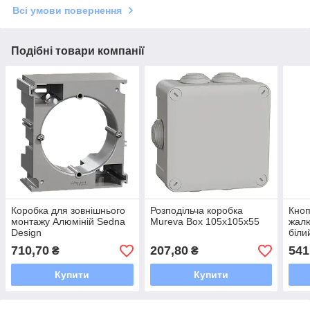
Всі умови повернення
Подібні товари компанії
Коробка для зовнішнього
Розподільча коробка
Кноп
монтажу Алюміній Sedna
Mureva Box 105х105х55
жалю
Design
біли
710,70
207,80
541
₴
₴
Купити
Купити