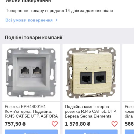
Умови повернення
Повернення товару впродовж 14 днів за домовленістю
Всі умови повернення
Подібні товари компанії
Розетка EPH4400161
Подвійна комп'ютерна
Роз
Комп'ютерна. Подвійна.
розетка RJ45 CAT 5E UTP,
комп
RJ45 CAT.5E UTP. ASFORA
Береза Sedna Elements
біла
Schneider Electric
454
757,50
1 576,80
566
₴
₴
Алюміній