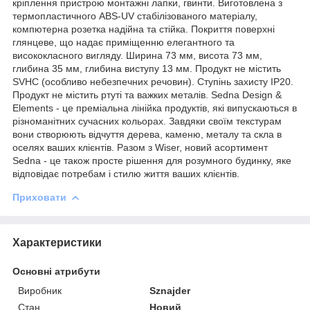
кріплення пристрою монтажні лапки, гвинти. Виготовлена з
термопластичного ABS-UV стабілізованого матеріалу,
компютерна розетка надійна та стійка. Покриття поверхні
глянцеве, що надає приміщенню елегантного та
висококласного вигляду. Ширина 73 мм, висота 73 мм,
глибина 35 мм, глибина виступу 13 мм. Продукт не містить
SVHC (особливо небезпечних речовин). Ступінь захисту IP20.
Продукт не містить ртуті та важких металів. Sedna Design &
Elements - це преміальна лінійка продуктів, які випускаються в
різноманітних сучасних кольорах. Завдяки своїм текстурам
вони створюють відчуття дерева, каменю, металу та скла в
оселях ваших клієнтів. Разом з Wiser, новий асортимент
Sedna - це також просте рішення для розумного будинку, яке
відповідає потребам і стилю життя ваших клієнтів.
Приховати
Характеристики
Основні атрибути
Виробник
Sznajder
Стан
Новий