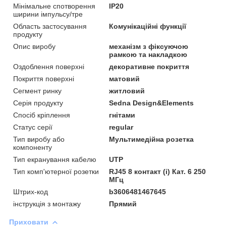
Мінімальне спотворення
IP20
ширини імпульсу/тре
Область застосування
Комунікаційні функції
продукту
Опис виробу
механізм з фіксуючою
рамкою та накладкою
Оздоблення поверхні
декоративне покриття
Покриття поверхні
матовий
Сегмент ринку
житловий
Серія продукту
Sedna Design&Elements
Спосіб кріплення
гнітами
Статус серії
regular
Тип виробу або
Мультимедійна розетка
компоненту
Тип екранування кабелю
UTP
Тип комп'ютерної розетки
RJ45 8 контакт (і) Кат. 6 250
МГц
Штрих-код
b3606481467645
інструкція з монтажу
Прямий
Приховати