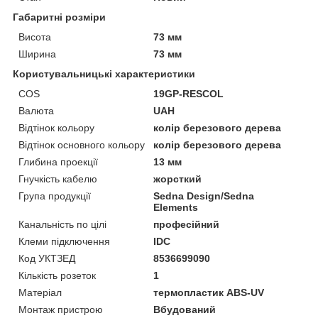
Габаритні розміри
Висота
73 мм
Ширина
73 мм
Користувальницькі характеристики
COS
19GP-RESCOL
Валюта
UAH
Відтінок кольору
колір березового дерева
Відтінок основного кольору
колір березового дерева
Глибина проекції
13 мм
Гнучкість кабелю
жорсткий
Група продукції
Sedna Design/Sedna
Elements
Канальність по цілі
професійний
Клеми підключення
IDC
Код УКТЗЕД
8536699090
Кількість розеток
1
Матеріал
термопластик ABS-UV
Монтаж пристрою
Вбудований