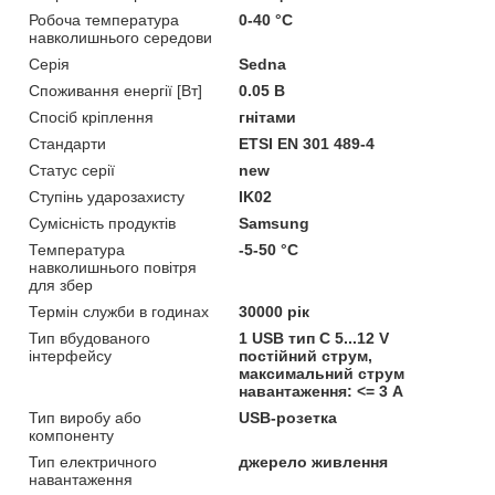
Робоча температура
0-40 °C
навколишнього середови
Серія
Sedna
Споживання енергії [Вт]
0.05 В
Спосіб кріплення
гнітами
Стандарти
ETSI EN 301 489-4
Статус серії
new
Ступінь ударозахисту
IK02
Сумісність продуктів
Samsung
Температура
-5-50 °C
навколишнього повітря
для збер
Термін служби в годинах
30000 рік
Тип вбудованого
1 USB тип C 5...12 V
інтерфейсу
постійний струм,
максимальний струм
навантаження: <= 3 A
Тип виробу або
USB-розетка
компоненту
Тип електричного
джерело живлення
навантаження