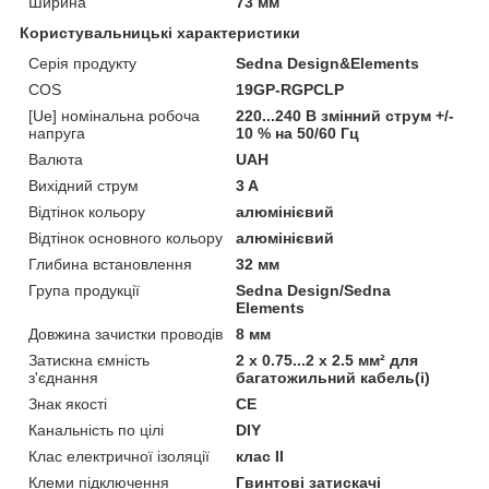
Ширина
73 мм
Користувальницькі характеристики
Серія продукту
Sedna Design&Elements
COS
19GP-RGPCLP
[Ue] номінальна робоча
220...240 В змінний струм +/-
напруга
10 % на 50/60 Гц
Валюта
UAH
Вихідний струм
3 A
Відтінок кольору
алюмінієвий
Відтінок основного кольору
алюмінієвий
Глибина встановлення
32 мм
Група продукції
Sedna Design/Sedna
Elements
Довжина зачистки проводів
8 мм
Затискна ємність
2 x 0.75...2 x 2.5 мм² для
з'єднання
багатожильний кабель(і)
Знак якості
CE
Канальність по цілі
DIY
Клас електричної ізоляції
клас II
Клеми підключення
Гвинтові затискачі