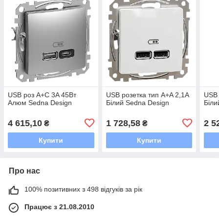
USB роз A+C 3A 45Вт
USB розетка тип A+A 2,1A
USB 
Алюм Sedna Design
Білий Sedna Design
Біли
4 615,10
1 728,58
2 5
₴
₴
Купити
Купити
Про нас
100% позитивних з 498 відгуків за рік
Працює з 21.08.2010