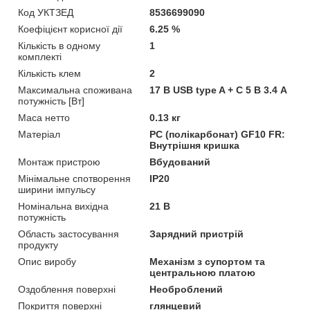
Код УКТЗЕД
8536699090
Коефіцієнт корисної дії
6.25 %
Кількість в одному
1
комплекті
Кількість клем
2
Максимальна споживана
17 В USB type A + C 5 В 3.4 A
потужність [Вт]
Маса нетто
0.13 кг
Матеріал
PC (полікарбонат) GF10 FR:
Внутрішня кришка
Монтаж пристрою
Вбудований
Мінімальне спотворення
IP20
ширини імпульсу
Номінальна вихідна
21 В
потужність
Область застосування
Зарядний пристрій
продукту
Опис виробу
Механізм з супортом та
центральною платою
Оздоблення поверхні
Необроблений
Покриття поверхні
глянцевий