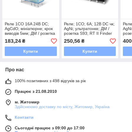
Реле 1CO 16A 24В DC;
Реле; 1CO; 6A; 12В DC чк;
Реле
AgCdO; мініатюрне; крок
AgNi; ультратонке; ДМ /
AgNi
виводів 5мм; ДМ / розетка
розетка S93; RT II Finder
розе
S95; RT II Finder
183,24
250,56
400
₴
₴
Купити
Купити
Про нас
100% позитивних з 498 відгуків за рік
Працює з 21.08.2010
м. Житомир
Здійснюємо доставку по місту, Житомир, Україна
Контакти
Сьогодні працює з 09:00 до 17:00