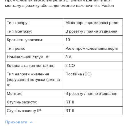
монтажу в розетку або за допомогою наконечників Faston
Тип товару:
Мініатюрні промислові реле
Тип монтажу:
В розетку / паяне з'єднання
Кратність упаковки:
10
Тип реле:
Реле промислові мініатюрні
Номінальний струм, А:
8 А
Кількість та тип контактів:
2 CO
Тип напруги живлення
Постійна (DC)
(керування) котушки (змінна
а:
Монтаж:
В розетку / паяне з'єднання
Ступінь захисту:
RT II
Ступінь захисту ІР:
RT II
Приховати