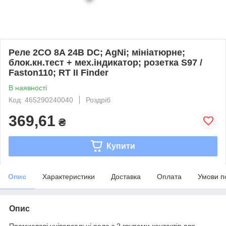
Реле 2CO 8A 24В DC; AgNi; мініатюрне;
блок.кн.тест + мех.індикатор; розетка S97 /
Faston110; RT II Finder
В наявності
Код: 465290240040
Роздріб
369,61
₴
Купити
Опис
Характеристики
Доставка
Оплата
Умови п
Опис
Промислові універсальні реле з 2 групами контактів для