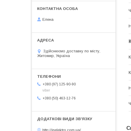
Ч
Елена
Н
Здійснюємо доставку по місту,
Житомир, Україна
К
К
+380 (97) 125-90-90
Н
viber
+380 (50) 463-12-76
Ч
С
http://inelektro.com.ua/