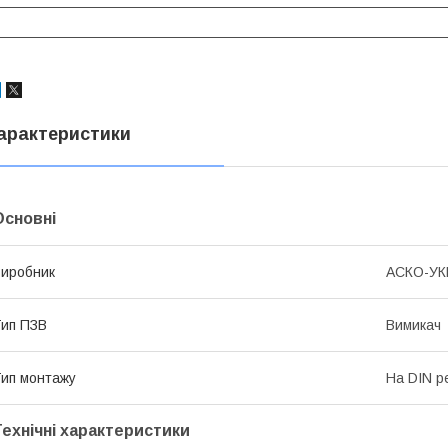
арактеристики
Основні
иробник
АСКО-У
ип ПЗВ
Вимикач
ип монтажу
На DIN р
Технічні характеристики