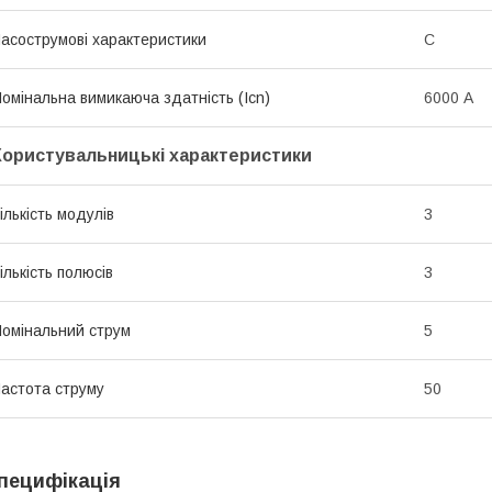
асострумові характеристики
C
омінальна вимикаюча здатність (Icn)
6000 А
Користувальницькі характеристики
ількість модулів
3
ількість полюсів
3
омінальний струм
5
астота струму
50
пецифікація