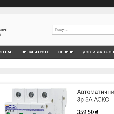
уючі
и
РО НАС
ВИ ЗАПИТУЄТЕ
НОВИНИ
ДОСТАВКА ТА О
Автоматични
3р 5А АСКО
359,50 ₴