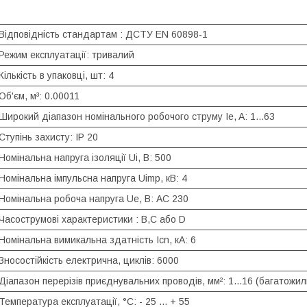
Відповідність стандартам : ДСТУ EN 60898-1
Режим експлуатації: тривалий
Кількість в упаковці, шт: 4
Об'єм, м³: 0.00011
Широкий діапазон номінального робочого струму Ie, A: 1...63
Ступінь захисту: IP 20
Номінальна напруга ізоляції Ui, В: 500
Номінальна імпульсна напруга Uimp, кВ: 4
Номінальна робоча напруга Ue, В: AC 230
Часострумові характеристики : B,С або D
Номінальна вимикальна здатність Icn, кА: 6
Зносостійкість електрична, циклів: 6000
Діапазон перерізів приєднувальних проводів, мм²: 1...16 (багатожил
Температура експлуатації, °С: - 25 ... + 55