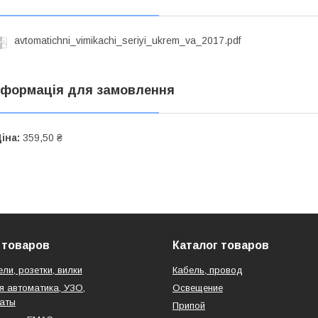
avtomatichni_vimikachi_seriyi_ukrem_va_2017.pdf
нформація для замовлення
іна:
359,50 ₴
 товаров
Каталог товаров
ли, розетки, вилки
Кабель, провод
 автоматика, УЗО,
Освещение
аты
Припой