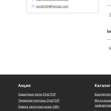
invel2004@gmail.com
І
Ц
Акция
Каталог
Защитные реле DigiTOP
Выключате
Терморегуляторы DigiTOP
Модульная
дифавтом
Лампа светодиодная 10Вт