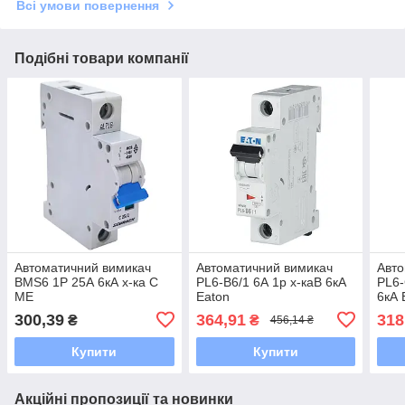
Всі умови повернення
Подібні товари компанії
Автоматичний вимикач
Автоматичний вимикач
Авто
BMS6 1P 25А 6кА х-ка C
PL6-B6/1 6А 1р х-каB 6кА
PL6-
ME
Eaton
6кА 
300,39
364,91
318
₴
₴
456,14 ₴
Купити
Купити
Акційні пропозиції та новинки