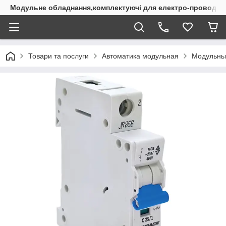
Модульне обладнання,комплектуючі для електро-проводки
Товари та послуги
Автоматика модульная
Модульны