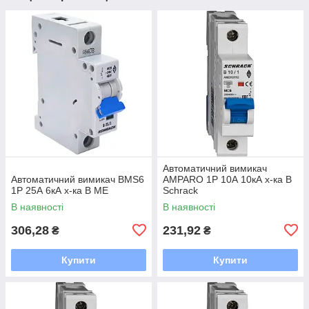
Автоматичний вимикач
Автоматичний вимикач BMS6
AMPARO 1P 10А 10кА х-ка B
1P 25А 6кА х-ка B ME
Schrack
В наявності
В наявності
306,28
231,92
₴
₴
Купити
Купити