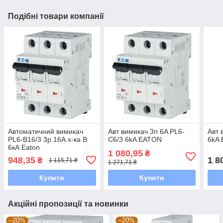
Подібні товари компанії
Автоматичний вимикач
Авт вимикач 3п 6A PL6-
Авт 
PL6-B16/3 3р 16А х-ка В
C6/3 6kA EATON
6kA
6кА Eaton
1 080,95
₴
948,35
1 8
₴
1 115,71 ₴
1 271,71 ₴
Купити
Купити
Акційні пропозиції та новинки
–20%
–20%