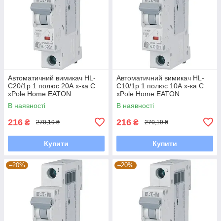
Автоматичний вимикач HL-
Автоматичний вимикач HL-
С20/1р 1 полюс 20А х-ка С
С10/1р 1 полюс 10А х-ка С
xPole Home EATON
xPole Home EATON
В наявності
В наявності
216
216
₴
₴
270,19 ₴
270,19 ₴
Купити
Купити
–20%
–20%