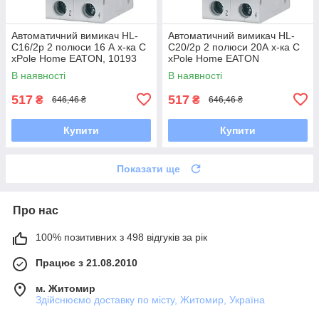
Автоматичний вимикач HL-
Автоматичний вимикач HL-
С16/2р 2 полюси 16 А х-ка C
С20/2р 2 полюси 20А х-ка С
xPole Home EATON, 10193
xPole Home EATON
В наявності
В наявності
517
517
₴
₴
646,46 ₴
646,46 ₴
Купити
Купити
Показати ще
Про нас
100% позитивних з 498 відгуків за рік
Працює з 21.08.2010
м. Житомир
Здійснюємо доставку по місту, Житомир, Україна