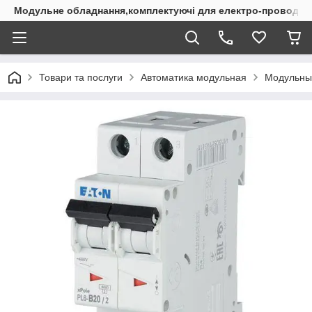
Модульне обладнання,комплектуючі для електро-проводки
Товари та послуги
Автоматика модульная
Модульны