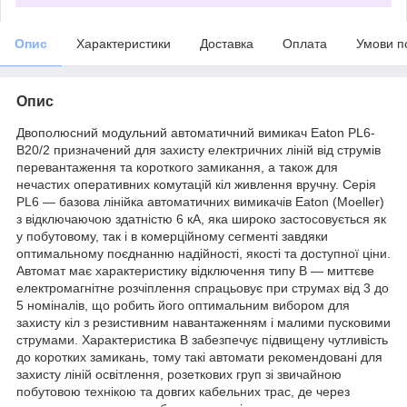
Опис
Характеристики
Доставка
Оплата
Умови п
Опис
Двополюсний модульний автоматичний вимикач Eaton PL6-
B20/2 призначений для захисту електричних ліній від струмів
перевантаження та короткого замикання, а також для
нечастих оперативних комутацій кіл живлення вручну. Серія
PL6 — базова лінійка автоматичних вимикачів Eaton (Moeller)
з відключаючою здатністю 6 кА, яка широко застосовується як
у побутовому, так і в комерційному сегменті завдяки
оптимальному поєднанню надійності, якості та доступної ціни.
Автомат має характеристику відключення типу B — миттєве
електромагнітне розчіплення спрацьовує при струмах від 3 до
5 номіналів, що робить його оптимальним вибором для
захисту кіл з резистивним навантаженням і малими пусковими
струмами. Характеристика B забезпечує підвищену чутливість
до коротких замикань, тому такі автомати рекомендовані для
захисту ліній освітлення, розеткових груп зі звичайною
побутовою технікою та довгих кабельних трас, де через