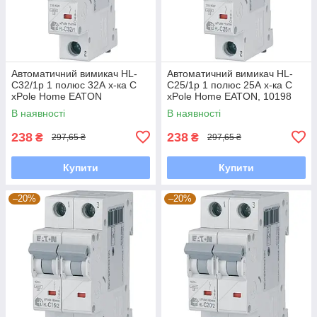
Автоматичний вимикач HL-
Автоматичний вимикач HL-
С32/1р 1 полюс 32А х-ка С
C25/1р 1 полюс 25А х-ка С
xPole Home EATON
xPole Home EATON, 10198
В наявності
В наявності
238
238
₴
₴
297,65 ₴
297,65 ₴
Купити
Купити
–20%
–20%