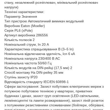
стану, незалежний розчіплювач, мінімальний розчіплювач
напруги)
Технічні характеристики:
Параметр Значення
Тип пристрою Автоматичний вимикач модульний
Виробник Eaton (Moeller)
Серія PL6 (xPole)
Артикул виробника 286556
Кількість полюсів 2
Номінальний струм, In 20 А
Характеристика спрацьовування B (3–5 In)
Номінальна відключаюча здатність, Icn 6 кА
Номінальна напруга 230/400 В AC
Номінальна частота 50/60 Гц
Кількість модулів на DIN-рейці (17,5 мм) 2
Спосіб монтажу На DIN-рейку 35 мм
Ступінь захисту IP20
Відповідність стандарту IEC/EN 60898-1
Сфери застосування: Захист побутових електричних мереж з
потужною побутовою технікою у квартирах, приватних
будинках і дачах, захист груп освітлення (LED-світильники,
люмінесцентні та лампи розжарювання), захист ліній розеток
з потужними резистивними споживачами (бойлери, обігрівачі,
теплі підлоги, електроплити з невеликою потужністю), захист