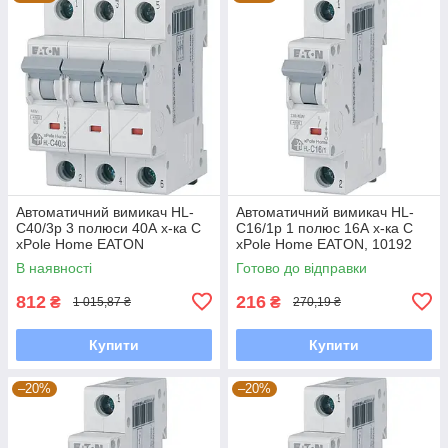
Автоматичний вимикач HL-
Автоматичний вимикач HL-
С40/3р 3 полюси 40А х-ка С
C16/1р 1 полюс 16А х-ка С
xPole Home EATON
xPole Home EATON, 10192
В наявності
Готово до відправки
812
216
₴
₴
1 015,87 ₴
270,19 ₴
Купити
Купити
–20%
–20%