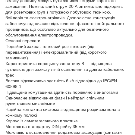
велику довжину можуть бути занижені струми короткого
замикання. Номінальний струм 20 А оптимально підходить
для розеткових груп з потужною побутовою технікою,
бойлерів та електронагрівачів. Двополюсна конструкція
забезпечує одночасне відключення фазного і нейтрального
провідників, що особливо актуально для безпечного
обслуговування електропроводки.
Основні переваги:
Подвійний захист: тепловий розчіплювач (від
перевантаження) і електромагнітний (від короткого
замикання)
Характеристика спрацьовування типу B — підвищена
чутливість для захисту ліній освітлення та довгих кабельних
трас
Висока відключаюча здатність 6 кА відповідно до IEC/EN
60898-1
Підвищена комутаційна здатність порівняно з аналогами
Одночасне відключення фази і нейтралі спільним
рукояточним механізмом
Надійна контактна система з одинарним розривом кола в
кожному полюсі
Корпус із самозагасаючого пластика
Монтаж на стандартну DIN-рейку 35 мм
Можливість встановлення додаткових аксесуарів (контакти