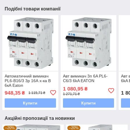
Подібні товари компанії
Автоматичний вимикач
Авт вимикач 3п 6A PL6-
Авт 
PL6-B16/3 3р 16А х-ка В
C6/3 6kA EATON
6kA
6кА Eaton
1 080,95
₴
948,35
1 8
₴
1 115,71 ₴
1 271,71 ₴
Купити
Купити
Акційні пропозиції та новинки
–20%
–20%