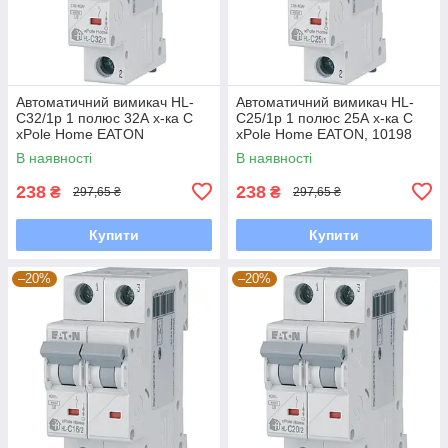
Автоматичний вимикач HL-
Автоматичний вимикач HL-
С32/1р 1 полюс 32А х-ка С
C25/1р 1 полюс 25А х-ка С
xPole Home EATON
xPole Home EATON, 10198
В наявності
В наявності
238
238
₴
₴
297,65 ₴
297,65 ₴
Купити
Купити
–20%
–20%