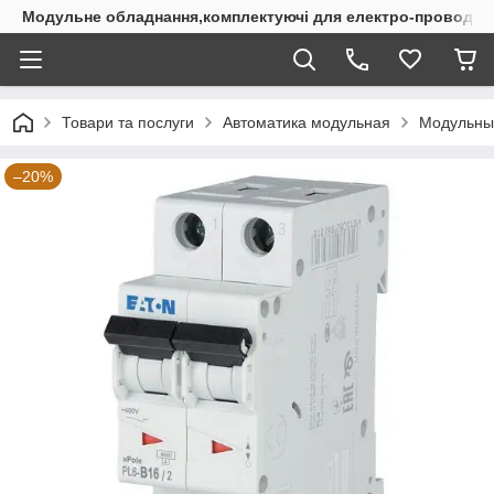
Модульне обладнання,комплектуючі для електро-проводки
Товари та послуги
Автоматика модульная
Модульны
–20%