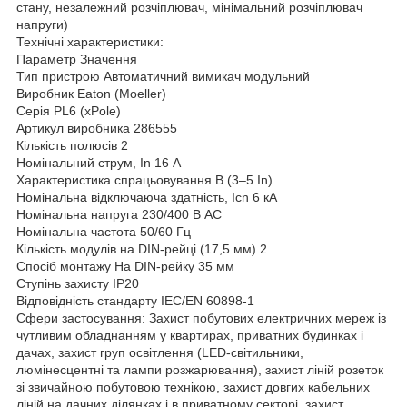
стану, незалежний розчіплювач, мінімальний розчіплювач
напруги)
Технічні характеристики:
Параметр Значення
Тип пристрою Автоматичний вимикач модульний
Виробник Eaton (Moeller)
Серія PL6 (xPole)
Артикул виробника 286555
Кількість полюсів 2
Номінальний струм, In 16 А
Характеристика спрацьовування B (3–5 In)
Номінальна відключаюча здатність, Icn 6 кА
Номінальна напруга 230/400 В AC
Номінальна частота 50/60 Гц
Кількість модулів на DIN-рейці (17,5 мм) 2
Спосіб монтажу На DIN-рейку 35 мм
Ступінь захисту IP20
Відповідність стандарту IEC/EN 60898-1
Сфери застосування: Захист побутових електричних мереж із
чутливим обладнанням у квартирах, приватних будинках і
дачах, захист груп освітлення (LED-світильники,
люмінесцентні та лампи розжарювання), захист ліній розеток
зі звичайною побутовою технікою, захист довгих кабельних
ліній на дачних ділянках і в приватному секторі, захист