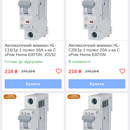
Автоматичний вимикач HL-
Автоматичний вимикач HL-
C16/1р 1 полюс 16А х-ка С
С20/1р 1 полюс 20А х-ка С
xPole Home EATON, 10192
xPole Home EATON
Готово до відправки
В наявності
216
216
₴
₴
270,19 ₴
270,19 ₴
Купити
Купити
–20%
–20%