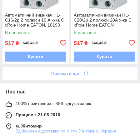
Автоматичний вимикач HL-
Автоматичний вимикач HL-
С16/2р 2 полюси 16 А х-ка C
С20/2р 2 полюси 20А х-ка С
xPole Home EATON, 10193
xPole Home EATON
В наявності
В наявності
517
517
₴
₴
646,46 ₴
646,46 ₴
Купити
Купити
Показати ще
Про нас
100% позитивних з 498 відгуків за рік
Працює з 21.08.2010
м. Житомир
Здійснюємо доставку по місту, Житомир, Україна