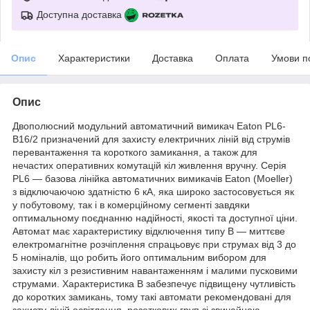
Доступна доставка
Опис
Характеристики
Доставка
Оплата
Умови п
Опис
Двополюсний модульний автоматичний вимикач Eaton PL6-
B16/2 призначений для захисту електричних ліній від струмів
перевантаження та короткого замикання, а також для
нечастих оперативних комутацій кіл живлення вручну. Серія
PL6 — базова лінійка автоматичних вимикачів Eaton (Moeller)
з відключаючою здатністю 6 кА, яка широко застосовується як
у побутовому, так і в комерційному сегменті завдяки
оптимальному поєднанню надійності, якості та доступної ціни.
Автомат має характеристику відключення типу B — миттєве
електромагнітне розчіплення спрацьовує при струмах від 3 до
5 номіналів, що робить його оптимальним вибором для
захисту кіл з резистивним навантаженням і малими пусковими
струмами. Характеристика B забезпечує підвищену чутливість
до коротких замикань, тому такі автомати рекомендовані для
захисту ліній освітлення, розеткових груп зі звичайною