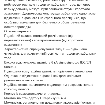
побутовою технікою та довгих кабельних трас, де через
велику довжину можуть бути занижені струми короткого
замикання. Двополюсна конструкція забезпечує одночасне
відключення фазного і нейтрального провідників, що
особливо актуально для безпечного обслуговування
електропроводки.
Основні переваги:
Подвійний захист: тепловий розчіплювач (від
перевантаження) і електромагнітний (від короткого
замикання)
Характеристика спрацьовування типу B — підвищена
чутливість для захисту ліній освітлення та довгих кабельних
трас
Висока відключаюча здатність 6 кА відповідно до IEC/EN
60898-1
Підвищена комутаційна здатність порівняно з аналогами
Одночасне відключення фази і нейтралі спільним
рукояточним механізмом
Надійна контактна система з одинарним розривом кола в
кожному полюсі
Корпус із самозагасаючого пластика
Монтаж на стандартну DIN-рейку 35 мм
Можливість встановлення додаткових аксесуарів (контакти