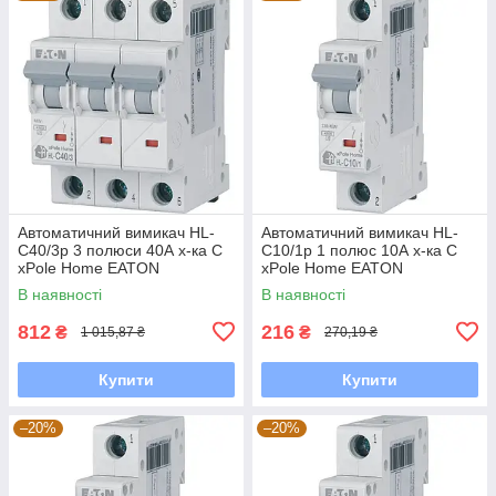
Автоматичний вимикач HL-
Автоматичний вимикач HL-
С40/3р 3 полюси 40А х-ка С
С10/1р 1 полюс 10А х-ка С
xPole Home EATON
xPole Home EATON
В наявності
В наявності
812
216
₴
₴
1 015,87 ₴
270,19 ₴
Купити
Купити
–20%
–20%