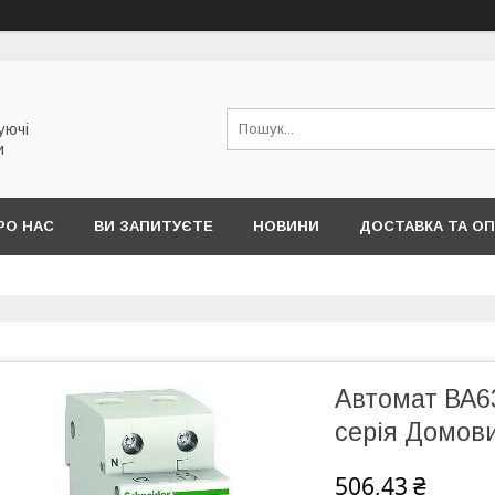
уючі
и
РО НАС
ВИ ЗАПИТУЄТЕ
НОВИНИ
ДОСТАВКА ТА О
Автомат ВА63
серія Домов
506,43 ₴