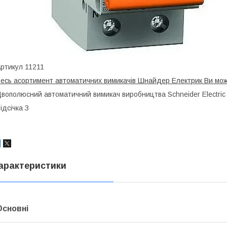
ртикул 11211
есь асортимент автоматичних вимикачів Шнайдер Електрик Ви мож
вополюсний автоматичний вимикач виробництва Schneider Electric 
ідсічка З
арактеристики
Основні