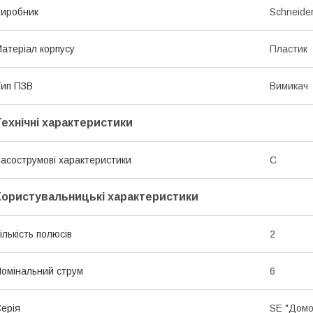
иробник
Schneider
атеріал корпусу
Пластик
ип ПЗВ
Вимикач
Технічні характеристики
асострумові характеристики
C
Користувальницькі характеристики
ількість полюсів
2
омінальний струм
6
ерія
SE "Домо