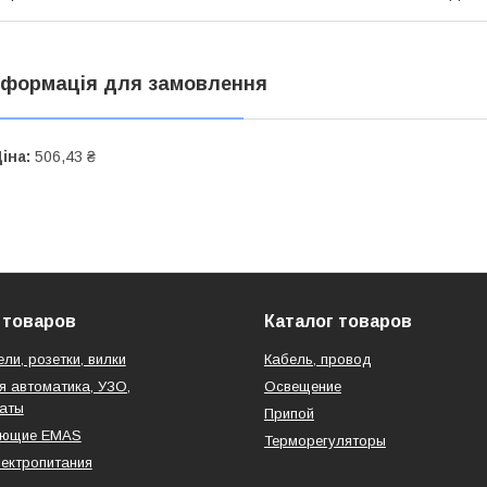
нформація для замовлення
іна:
506,43 ₴
 товаров
Каталог товаров
ли, розетки, вилки
Кабель, провод
 автоматика, УЗО,
Освещение
аты
Припой
ующие EMAS
Терморегуляторы
ектропитания