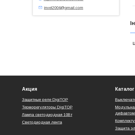
invel2004@gmail.com
І
Ц
Акция
Каталог
Защитные реле DigiTOP
Выключате
Терморегуляторы DigiTOP
Модульная
дифавтом
Лампа светодиодная 10Вт
Комплект
Светодиодная лента
Защита эл