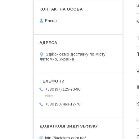
В
Елена
М
Т
Здійснюємо доставку по місту,
Житомир, Україна
Ч
+380 (97) 125-90-90
viber
К
+380 (50) 463-12-76
Н
С
http://inelektro.com.ua/