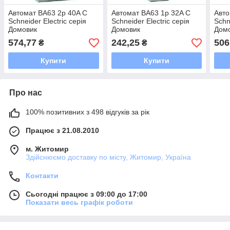
Автомат ВА63 2р 40A C
Автомат ВА63 1р 32A C
Авто
Schneider Electric серія
Schneider Electric серія
Schn
Домовик
Домовик
Дом
574,77
242,25
506
₴
₴
Купити
Купити
Про нас
100% позитивних з 498 відгуків за рік
Працює з 21.08.2010
м. Житомир
Здійснюємо доставку по місту, Житомир, Україна
Контакти
Сьогодні працює з 09:00 до 17:00
Показати весь графік роботи