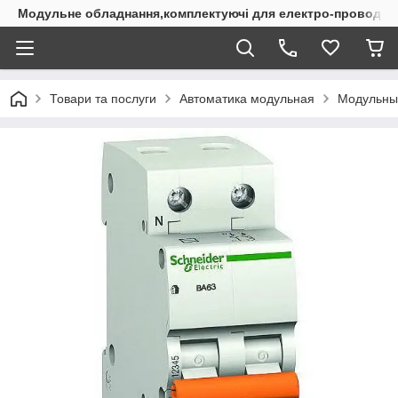
Модульне обладнання,комплектуючі для електро-проводки
Товари та послуги
Автоматика модульная
Модульны