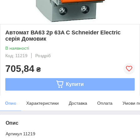
Автомат ВА63 2р 63A C Schneider Electric
серія Домовик
В наявності
Код: 11219
Роздріб
705,84
₴
Купити
Опис
Характеристики
Доставка
Оплата
Умови п
Опис
Артикул 11219