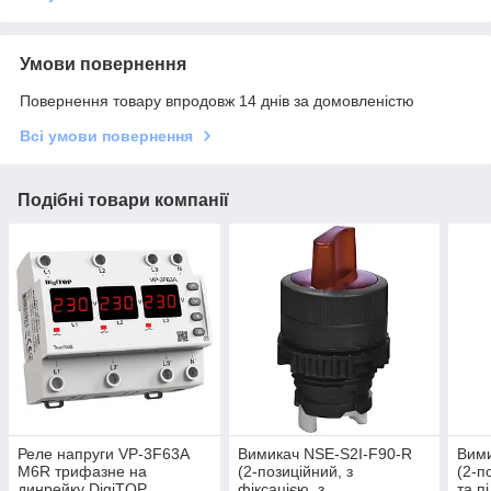
Умови повернення
Повернення товару впродовж 14 днів за домовленістю
Всі умови повернення
Подібні товари компанії
Реле напруги VP-3F63A
Вимикач NSE-S2I-F90-R
Вими
M6R трифазне на
(2-позиційний, з
(2-п
динрейку DigiTOP
фіксацією, з
та п