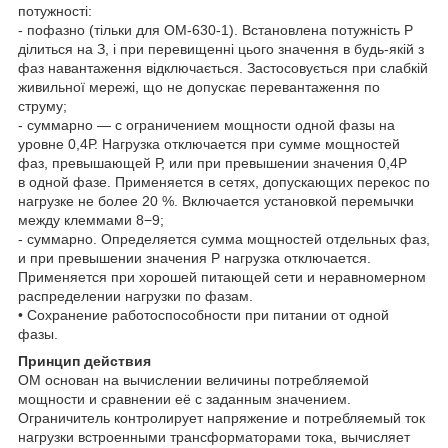
потужності:
- пофазно (тільки для ОМ-630-1). Встановлена потужність Р
ділиться на З, і при перевищенні цього значення в будь-якій з
фаз навантаження відключається. Застосовується при слабкій
живильної мережі, що не допускає перевантаження по
струму;
- суммарно — с ограничением мощности одной фазы на
уровне 0,4Р. Нагрузка отключается при сумме мощностей
фаз, превышающей Р, или при превышении значения 0,4Р
в одной фазе. Применяется в сетях, допускающих перекос по
нагрузке не более 20 %. Включается установкой перемычки
между клеммами 8−9;
- суммарно. Определяется сумма мощностей отдельных фаз,
и при превышении значения Р нагрузка отключается.
Применяется при хорошей питающей сети и неравномерном
распределении нагрузки по фазам.
• Сохранение работоспособности при питании от одной
фазы.
Принцип действия
ОМ основан на вычислении величины потребляемой
мощности и сравнении её с заданным значением.
Ограничитель контролирует напряжение и потребляемый ток
нагрузки встроенными трансформаторами тока, вычисляет