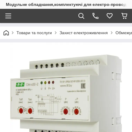
Модульне обладнання,комплектуючі для електро-проводки
Товари та послуги
Захист електроживлення
Обмежув