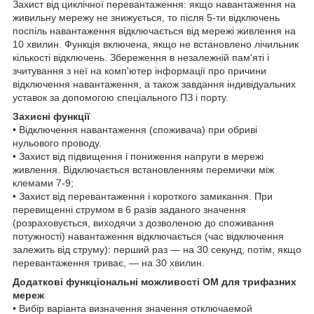
Захист від циклічної перевантаження: якщо навантаження на
живильну мережу не знижується, то після 5-ти відключень
поспіль навантаження відключається від мережі живлення на
10 хвилин. Функція включена, якщо не встановлено лічильник
кількості відключень. Збереження в незалежній пам'яті і
зчитування з неї на комп'ютер інформації про причини
відключення навантаження, а також завдання індивідуальних
уставок за допомогою спеціального ПЗ і порту.
Захисні функції
• Відключення навантаження (споживача) при обриві
нульового проводу.
• Захист від підвищення і пониження напруги в мережі
живлення. Відключається встановленням перемички між
клемами 7-9;
• Захист від перевантаження і короткого замикання. При
перевищенні струмом в 6 разів заданого значення
(розраховується, виходячи з дозволеною до споживання
потужності) навантаження відключається (час відключення
залежить від струму): перший раз — на 30 секунд, потім, якщо
перевантаження триває, — на 30 хвилин.
Додаткові функціональні можливості ОМ для трифазних
мереж
• Вибір варіанта визначення значення отключаемой