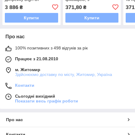
червоний світлодіод
підсвічуванням 0-1, 90°,
зеле
3 886
371,80
371
₴
₴
червоний)
Купити
Купити
Про нас
100% позитивних з 498 відгуків за рік
Працює з 21.08.2010
м. Житомир
Здійснюємо доставку по місту, Житомир, Україна
Контакти
Сьогодні вихідний
Показати весь графік роботи
Про нас
Контакти