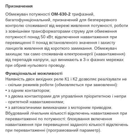
Призначення
Обмежувач потужності
OM-630-2
трифазний,
багатофункціональний, призначений для безперервного
контролю споживаної від мережі живлення потужності, роботи
з зовнішніми трансформаторами струму для обмеження
потужності понад 50 кВт, відключення навантаження при
перевищенні її понад встановленого значення і захисту
ланцюгів живлення від короткого замикання. Обмежувач
захищає так само споживачів електроенергії (навантаження)
від перепадів напруги, що виникають в 3-х фазних мережах
при обриві нульового проводу.
Функціональні можливості
Наявність двох вихідних реле К1 і К2 дозволяє реалізувати не
- скільки режимів роботи (обмовляється при замовленні):
• з одним контактором;
• з двома контакторами для управління пріоритетною і непри
- оритетной навантаженнями;
• з автоматичними вимикачами з моторним приводом.
Вбудований лічильник кількості відключень навантаження при
перевантаженні по потужності: блокування включення
навантаження при перевищенні заданого кількості відключень
при перевантаженні (програмований параметр).