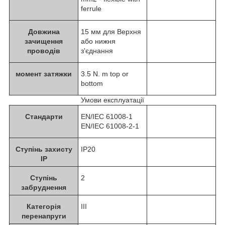
ferrule
Довжина
15 мм для Верхня
зачищення
або нижня
проводів
з'єднання
момент затяжки
3.5 N. m top or
bottom
Умови експлуатації
Стандарти
EN/IEC 61008-1
EN/IEC 61008-2-1
Ступінь захисту
IP20
IP
Ступінь
2
забруднення
Категорія
III
перенапруги