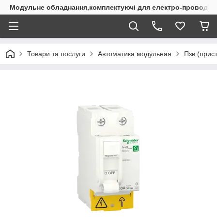
Модульне обладнання,комплектуючі для електро-проводки
Товари та послуги
Автоматика модульная
Пзв (прис