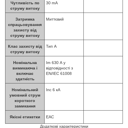
Чутливість по
30 mA
струму витоку
Затримка
Миттєвий
спрацьовування
захисту від
струму витоку
Клас захисту від
Тип А
струму витоку
Номінальна
Im 630 А у
вимикаюча і
відповідності з
включає
EN/IEC 61008
здатність
Номінальний
Inc 6 кА
умовний струм
короткого
замикання
Якісні етикетки
EAC
Додаткові характеристики