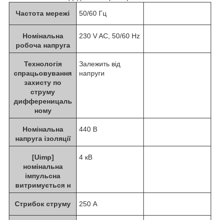
Частота мережі
50/60 Гц
Номінальна
230 V AC, 50/60 Hz
робоча напруга
Технологія
Залежить від
спрацьовування
напруги
захисту по
струму
дифференицаль
ному
Номінальна
440 В
напруга ізоляції
[Uimp]
4 кВ
номінальна
імпульсна
витримується н
Стрибок струму
250 А