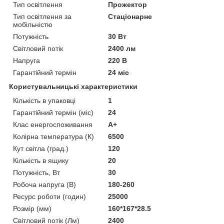
Тип освітлення
Прожектор
Тип освітлення за
Стаціонарне
мобільністю
Потужність
30 Вт
Світловий потік
2400 лм
Напруга
220 В
Гарантійний термін
24 міс
Користувальницькі характеристики
Кількість в упаковці
1
Гарантійний термін (міс)
24
Клас енергоспоживання
A+
Колірна температура (К)
6500
Кут світла (град.)
120
Кількість в ящику
20
Потужність, Вт
30
Робоча напруга (В)
180-260
Ресурс роботи (годин)
25000
Розмір (мм)
160*167*28.5
Світловий потік (Лм)
2400