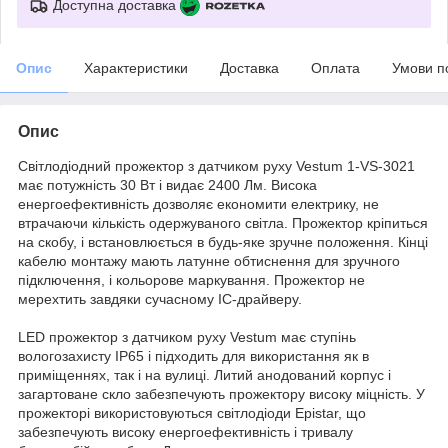
Доступна доставка
Опис
Характеристики
Доставка
Оплата
Умови п
Опис
Світлодіодний прожектор з датчиком руху Vestum 1-VS-3021
має потужність 30 Вт і видає 2400 Лм. Висока
енергоефективність дозволяє економити електрику, не
втрачаючи кількість одержуваного світла. Прожектор кріпиться
на скобу, і встановлюється в будь-яке зручне положення. Кінці
кабелю монтажу мають латунне обтиснення для зручного
підключення, і кольорове маркування. Прожектор не
мерехтить завдяки сучасному IC-драйверу.
LED прожектор з датчиком руху Vestum має ступінь
вологозахисту IP65 і підходить для використання як в
приміщеннях, так і на вулиці. Литий анодований корпус і
загартоване скло забезпечують прожектору високу міцність. У
прожекторі використовуються світлодіоди Epistar, що
забезпечують високу енергоефективність і тривалу