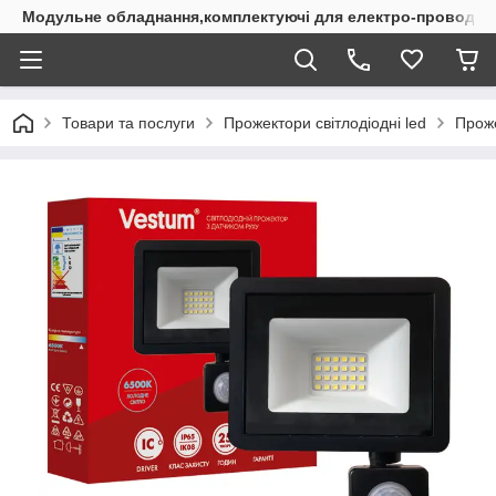
Модульне обладнання,комплектуючі для електро-проводки
Товари та послуги
Прожектори світлодіодні led
Проже