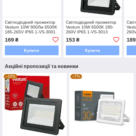
Світлодіодний прожектор
Світлодіодний прожектор
Світ
Vestum 10W 900Лм 6500K
Vestum 10W 6500K 180-
Vest
185-265V IP65 1-VS-3001
260V IP65 1-VS-3013
260V
169
153
189
₴
₴
Купити
Купити
Акційні пропозиції та новинки
–10%
–7%