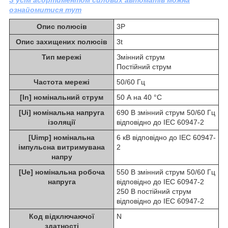
ознайомитися тут
Опис полюсів
3P
Опис захищених полюсів
3t
Тип мережі
Змінний струм
Постійний струм
Частота мережі
50/60 Гц
[In] номінальний струм
50 А на 40 °C
[Ui] номінальна напруга
690 В змінний струм 50/60 Гц
ізоляції
відповідно до IEC 60947-2
[Uimp] номінальна
6 кВ відповідно до IEC 60947-
імпульсна витримувана
2
напру
[Ue] номінальна робоча
550 В змінний струм 50/60 Гц
напруга
відповідно до IEC 60947-2
250 В постійний струм
відповідно до IEC 60947-2
Код відключаючої
N
здатності