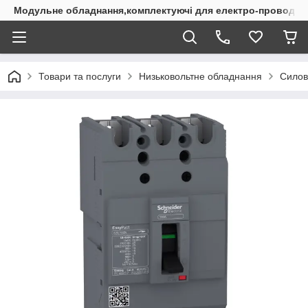
Модульне обладнання,комплектуючі для електро-проводки
Товари та послуги
Низьковольтне обладнання
Силов