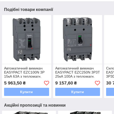
Подібні товари компанії
Автоматичний вимикач
Автоматичний вимикач
Сило
EASYPACT EZC100N 3P
EASYPACT EZC250N 3P3T
EAS
15кА 63А з тепломагн.
25кА 100А з тепломагн.
3P3D
розчеплювачем Schneider
розчеплювачем Schneider
5 963,50
9 157,60
30 
₴
₴
Купити
Купити
Акційні пропозиції та новинки