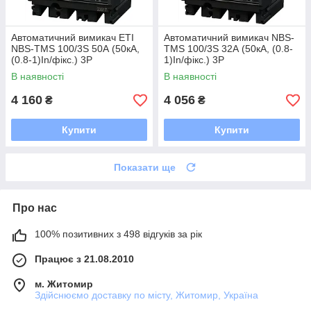
Автоматичний вимикач ETI
Автоматичний вимикач NBS-
NBS-TMS 100/3S 50А (50кА,
TMS 100/3S 32А (50кА, (0.8-
(0.8-1)In/фікс.) 3P
1)In/фікс.) 3P
В наявності
В наявності
4 160
4 056
₴
₴
Купити
Купити
Показати ще
Про нас
100% позитивних з 498 відгуків за рік
Працює з 21.08.2010
м. Житомир
Здійснюємо доставку по місту, Житомир, Україна