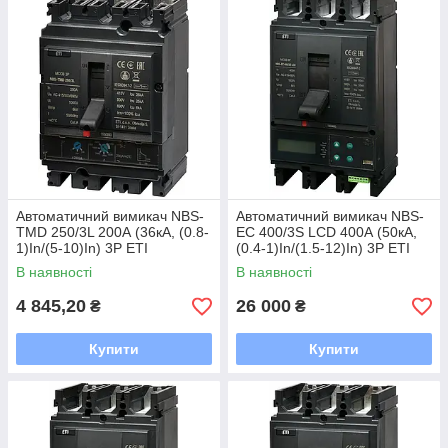
Автоматичний вимикач NBS-
Автоматичний вимикач NBS-
TMD 250/3L 200А (36кА, (0.8-
EC 400/3S LCD 400А (50кА,
1)In/(5-10)In) 3P ETI
(0.4-1)In/(1.5-12)In) 3P ETI
В наявності
В наявності
4 845,20
26 000
₴
₴
Купити
Купити