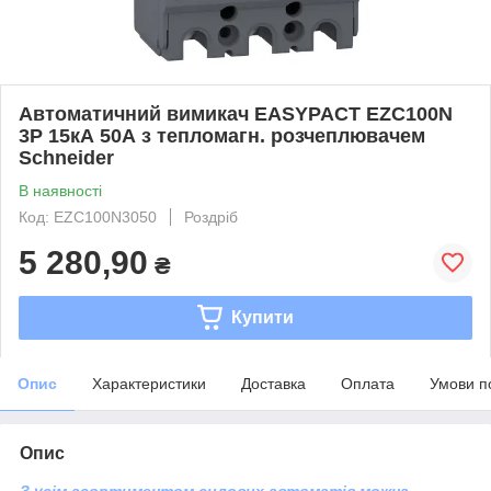
Автоматичний вимикач EASYPACT EZC100N
3P 15кА 50А з тепломагн. розчеплювачем
Schneider
В наявності
Код: EZC100N3050
Роздріб
5 280,90
₴
Купити
Опис
Характеристики
Доставка
Оплата
Умови п
Опис
З усім асортиментом силових автоматів можна