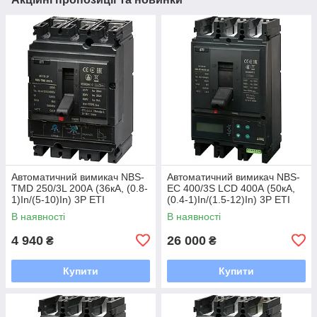
Автоматичний вимикач NBS-
Автоматичний вимикач NBS-
TMD 250/3L 200А (36кА, (0.8-
EC 400/3S LCD 400А (50кА,
1)In/(5-10)In) 3P ETI
(0.4-1)In/(1.5-12)In) 3P ETI
В наявності
В наявності
4 940
26 000
₴
₴
Купити
Купити