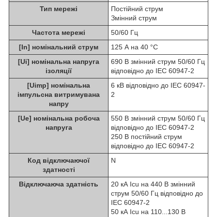
Тип мережі
Постійний струм
Змінний струм
Частота мережі
50/60 Гц
[In] номінальний струм
125 А на 40 °C
[Ui] номінальна напруга
690 В змінний струм 50/60 Гц
ізоляції
відповідно до IEC 60947-2
[Uimp] номінальна
6 кВ відповідно до IEC 60947-
імпульсна витримувана
2
напру
[Ue] номінальна робоча
550 В змінний струм 50/60 Гц
напруга
відповідно до IEC 60947-2
250 В постійний струм
відповідно до IEC 60947-2
Код відключаючої
N
здатності
Відключаюча здатність
20 кА Icu на 440 В змінний
струм 50/60 Гц відповідно до
IEC 60947-2
50 кА Icu на 110...130 В