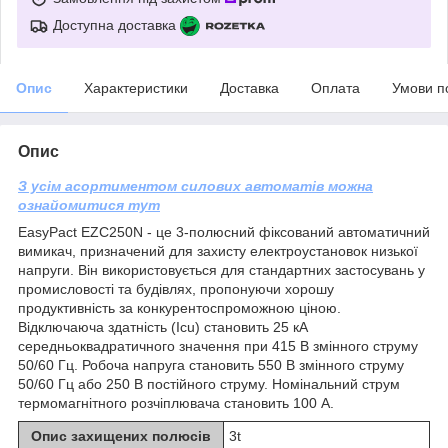
Доступна доставка
Опис
Характеристики
Доставка
Оплата
Умови п
Опис
З усім асортиментом силових автоматів можна
ознайомитися тут
EasyPact EZC250N - це 3-полюсний фіксований автоматичний
вимикач, призначений для захисту електроустановок низької
напруги. Він використовується для стандартних застосувань у
промисловості та будівлях, пропонуючи хорошу
продуктивність за конкурентоспроможною ціною.
Відключаюча здатність (Icu) становить 25 кА
середньоквадратичного значення при 415 В змінного струму
50/60 Гц. Робоча напруга становить 550 В змінного струму
50/60 Гц або 250 В постійного струму. Номінальний струм
термомагнітного розчіплювача становить 100 А.
Опис захищених полюсів
3t