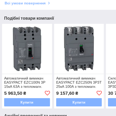
Всі умови повернення
Подібні товари компанії
Автоматичний вимикач
Автоматичний вимикач
Сило
EASYPACT EZC100N 3P
EASYPACT EZC250N 3P3T
EAS
15кА 63А з тепломагн.
25кА 100А з тепломагн.
3P3D
розчеплювачем Schneider
розчеплювачем Schneider
5 963,50
9 157,60
30 
₴
₴
Купити
Купити
Акційні пропозиції та новинки