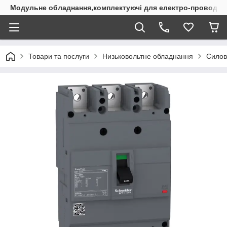
Модульне обладнання,комплектуючі для електро-проводки
Товари та послуги
Низьковольтне обладнання
Силов