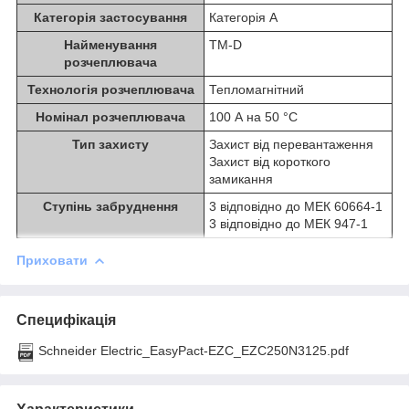
Категорія застосування
Категорія A
Найменування
TM-D
розчеплювача
Технологія розчеплювача
Тепломагнітний
Номінал розчеплювача
100 А на 50 °C
Тип захисту
Захист від перевантаження
Захист від короткого
замикання
Ступінь забруднення
3 відповідно до МЕК 60664-1
3 відповідно до МЕК 947-1
Приховати
Специфікація
Schneider Electric_EasyPact-EZC_EZC250N3125.pdf