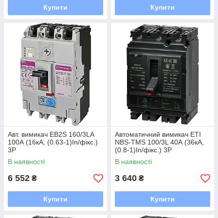
Купити
Купити
Авт. вимикач EB2S 160/3LA
Автоматичний вимикач ETI
100А (16кА, (0.63-1)In/фікс.)
NBS-TMS 100/3L 40А (36кА,
3P
(0.8-1)In/фікс.) 3P
В наявності
В наявності
6 552
3 640
₴
₴
Купити
Купити