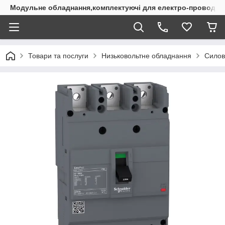
Модульне обладнання,комплектуючі для електро-проводки
Товари та послуги
Низьковольтне обладнання
Силов