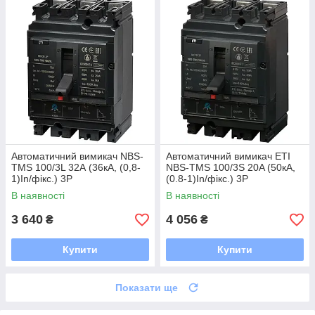
Автоматичний вимикач NBS-
Автоматичний вимикач ETI
TMS 100/3L 32А (36кА, (0,8-
NBS-TMS 100/3S 20A (50кА,
1)In/фікс.) 3P
(0.8-1)In/фікс.) 3P
В наявності
В наявності
3 640
4 056
₴
₴
Купити
Купити
Показати ще