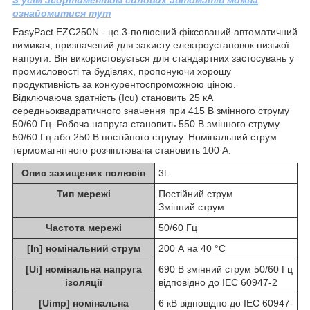
ознайомитися тут
EasyPact EZC250N - це 3-полюсний фіксований автоматичний
вимикач, призначений для захисту електроустановок низької
напруги. Він використовується для стандартних застосувань у
промисловості та будівлях, пропонуючи хорошу
продуктивність за конкурентоспроможною ціною.
Відключаюча здатність (Icu) становить 25 кА
середньоквадратичного значення при 415 В змінного струму
50/60 Гц. Робоча напруга становить 550 В змінного струму
50/60 Гц або 250 В постійного струму. Номінальний струм
термомагнітного розчіплювача становить 100 А.
Опис захищених полюсів
3t
Тип мережі
Постійний струм
Змінний струм
Частота мережі
50/60 Гц
[In] номінальний струм
200 А на 40 °C
[Ui] номінальна напруга
690 В змінний струм 50/60 Гц
ізоляції
відповідно до IEC 60947-2
[Uimp] номінальна
6 кВ відповідно до IEC 60947-