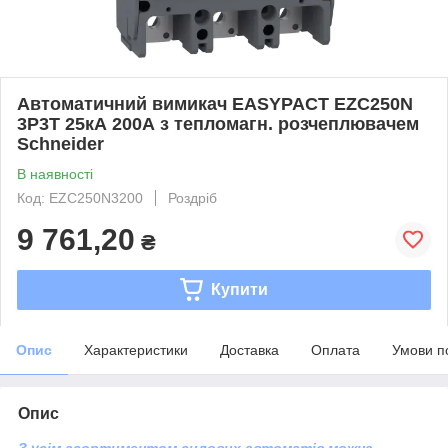
Автоматичний вимикач EASYPACT EZC250N
3P3T 25кА 200А з тепломагн. розчеплювачем
Schneider
В наявності
Код: EZC250N3200
Роздріб
9 761,20
₴
Купити
Опис
Характеристики
Доставка
Оплата
Умови п
Опис
З усім асортиментом силових автоматів можна