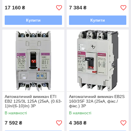
17 160
7 384
₴
₴
Купити
Купити
Автоматичний вимикач ETI
Автоматичний вимикач EB2S
EB2 125/3L 125А (25кА, (0.63-
160/3SF 32А (25кА, фікс./
1)In/(6-10)In) 3P
фікс.) 3P
В наявності
В наявності
7 592
4 368
₴
₴