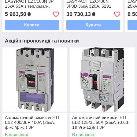
EASYPACT EZC100N 3P
EASYPACT EZC400N
EAS
15кА 63А з тепломагн.
3P3D 36кА 320А, 5291
25кА
розчеплювачем Schneider
розч
5 963,50
30 730,13
8 5
₴
₴
Купити
Купити
Акційні пропозиції та новинки
Автоматичний вимикач ETI
Автоматичний вимикач ETI
EB2 400/3LF 400А (25кА,
EB2 125/3L 50А (25кА, (0.63-
фікс./фікс.) 3P
1)In/(6-12)In) 3P
В наявності
В наявності