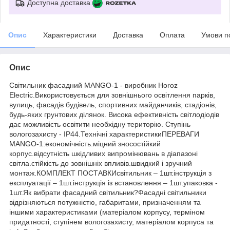
Доступна доставка
Опис
Характеристики
Доставка
Оплата
Умови п
Опис
Світильник фасадний MANGO-1 - виробник Horoz
Electric.Використовується для зовнішнього освітлення парків,
вулиць, фасадів будівель, спортивних майданчиків, стадіонів,
будь-яких грунтових ділянок. Висока ефективність світлодіодів
дає можливість освітити необхідну територію. Cтупінь
вологозахисту - IP44.Технічні характеристикиПЕРЕВАГИ
MANGO-1:економічність.міцний зносостійкий
корпус.відсутність шкідливих випромінювань в діапазоні
світла.стійкість до зовнішніх впливів.швидкий і зручний
монтаж.КОМПЛЕКТ ПОСТАВКИсвітильник – 1шт.інструкція з
експлуатації – 1шт.інструкція із встановлення – 1шт.упаковка -
1шт.Як вибрати фасадний світильник?Фасадні світильники
відрізняються потужністю, габаритами, призначенням та
іншими характеристиками (матеріалом корпусу, терміном
придатності, ступінем вологозахисту, матеріалом корпуса та