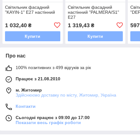
Світильник фасадний
Світильник фасадний
Світ
"KAYIN-1" Е27 настінний
настінний "PALMERA/S1"
"DEF
Е27
1 032,40
1 319,43
597
₴
₴
Купити
Купити
Про нас
100% позитивних з 499 відгуків за рік
Працює з 21.08.2010
м. Житомир
Здійснюємо доставку по місту, Житомир, Україна
Контакти
Сьогодні працює з 09:00 до 17:00
Показати весь графік роботи