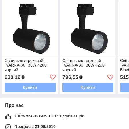
Світильник трековий
Світильник трековий
Світ
"VARNA-30" 30W 4200
"VARNA-36" 36W 4200
"VAR
чорний
чорний
Біли
630,12
796,55
515
₴
₴
Купити
Купити
Про нас
100% позитивних з 497 відгуків за рік
Працює з 21.08.2010