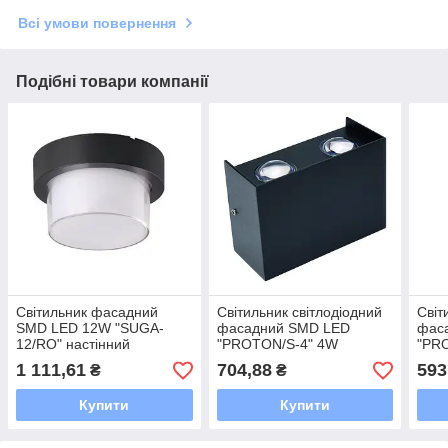
Всі умови повернення
Подібні товари компанії
Світильник фасадний
Світильник світлодіодний
Світ
SMD LED 12W "SUGA-
фасадний SMD LED
фас
12/RO" настінний
"PROTON/S-4" 4W
"PRO
настінний
1 111,61
704,88
593
₴
₴
Купити
Купити