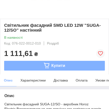
Світильник фасадний SMD LED 12W "SUGA-
12/SO" настінний
В наявності
Код: 076-022-0012-010
Роздріб
1 111,61
₴
Купити
Опис
Характеристики
Доставка
Оплата
Умови п
Опис
Світильник фасадний SUGA-12/SO - виробник Horoz
Electric.Використовується для зовнішнього освітлення парків,