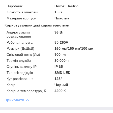
Виробник
Horoz Electric
Кількість в упаковці
1 шт.
Матеріал корпусу
Пластик
Користувальницькі характеристики
Аналог лампи
96 Вт
розжарювання
Робоча напруга
85-265V
Розміри (ДхШхВ)
160 мм*160 мм*100 мм
Світловий потік (Лм)
900 lm
Термін служби
30 000 ч.
Ступінь захисту IP
IP 65
Тип світлодіодів
SMD LED
Кут розсіювання
128°
Колір
Чорний
Колірна температура, К
4200 К
Приховати