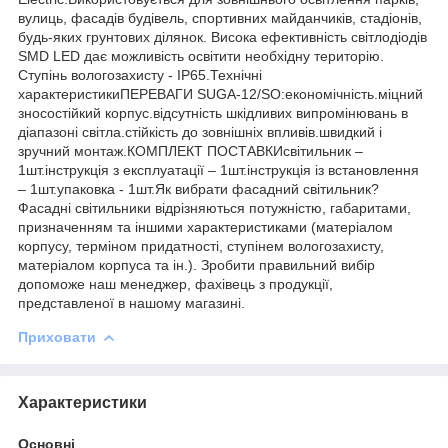
вулиць, фасадів будівель, спортивних майданчиків, стадіонів,
будь-яких грунтових ділянок. Висока ефективність світлодіодів
SMD LED дає можливість освітити необхідну територію.
Cтупінь вологозахисту - IP65.Технічні
характеристикиПЕРЕВАГИ SUGA-12/SO:економічність.міцний
зносостійкий корпус.відсутність шкідливих випромінювань в
діапазоні світла.стійкість до зовнішніх впливів.швидкий і
зручний монтаж.КОМПЛЕКТ ПОСТАВКИсвітильник –
1шт.інструкція з експлуатації – 1шт.інструкція із встановлення
– 1шт.упаковка - 1шт.Як вибрати фасадний світильник?
Фасадні світильники відрізняються потужністю, габаритами,
призначенням та іншими характеристиками (матеріалом
корпусу, терміном придатності, ступінем вологозахисту,
матеріалом корпуса та ін.). Зробити правильний вибір
допоможе наш менеджер, фахівець з продукції,
представленої в нашому магазині.
Приховати
Характеристики
Основні