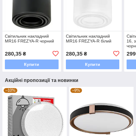
Світильник накладний
Світильник накладний
Світ
MR16 FREZYA-R чорний
MR16 FREZYA-R білий
16, 
чорн
IP65
280,35
280,35
299
₴
₴
Купити
Купити
Акційні пропозиції та новинки
–10%
–9%