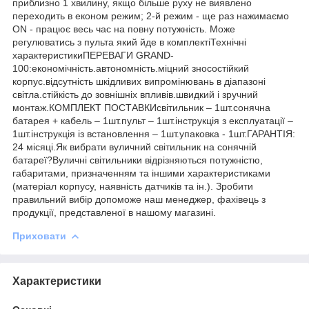
приблизно 1 хвилину, якщо більше руху не виявлено
переходить в економ режим; 2-й режим - ще раз нажимаємо
ON - працює весь час на повну потужність. Може
регулюватись з пульта який йде в комплектіТехнічні
характеристикиПЕРЕВАГИ GRAND-
100:економічність.автономність.міцний зносостійкий
корпус.відсутність шкідливих випромінювань в діапазоні
світла.стійкість до зовнішніх впливів.швидкий і зручний
монтаж.КОМПЛЕКТ ПОСТАВКИсвітильник – 1шт.сонячна
батарея + кабель – 1шт.пульт – 1шт.інструкція з експлуатації –
1шт.інструкція із встановлення – 1шт.упаковка - 1шт.ГАРАНТІЯ:
24 місяці.Як вибрати вуличний світильник на сонячній
батареї?Вуличні світильники відрізняються потужністю,
габаритами, призначенням та іншими характеристиками
(матеріал корпусу, наявність датчиків та ін.). Зробити
правильний вибір допоможе наш менеджер, фахівець з
продукції, представленої в нашому магазині.
Приховати
Характеристики