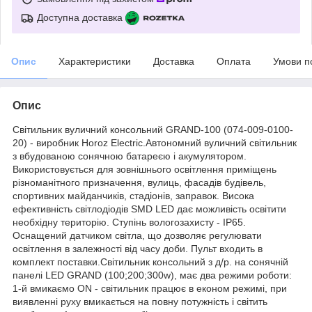
Доступна доставка
Опис
Характеристики
Доставка
Оплата
Умови п
Опис
Світильник вуличний консольний GRAND-100 (074-009-0100-
20) - виробник Horoz Electric.Автономний вуличний світильник
з вбудованою сонячною батареєю і акумулятором.
Використовується для зовнішнього освітлення приміщень
різноманітного призначення, вулиць, фасадів будівель,
спортивних майданчиків, стадіонів, заправок. Висока
ефективність світлодіодів SMD LED дає можливість освітити
необхідну територію. Cтупінь вологозахисту - IP65.
Оснащений датчиком світла, що дозволяє регулювати
освітлення в залежності від часу доби. Пульт входить в
комплект поставки.Світильник консольний з д/р. на сонячній
панелі LED GRAND (100;200;300w), має два режими роботи:
1-й вмикаємо ON - світильник працює в економ режимі, при
виявленні руху вмикається на повну потужність і світить