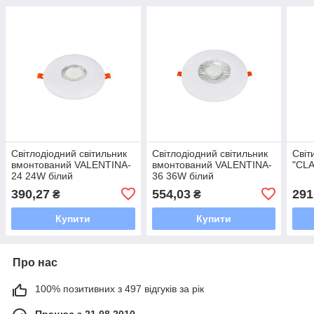
Світлодіодний світильник
Світлодіодний світильник
Світ
вмонтований VALENTINA-
вмонтований VALENTINA-
"CL
24 24W білий
36 36W білий
390,27
554,03
291
₴
₴
Купити
Купити
Про нас
100% позитивних з 497 відгуків за рік
Працює з 21.08.2010