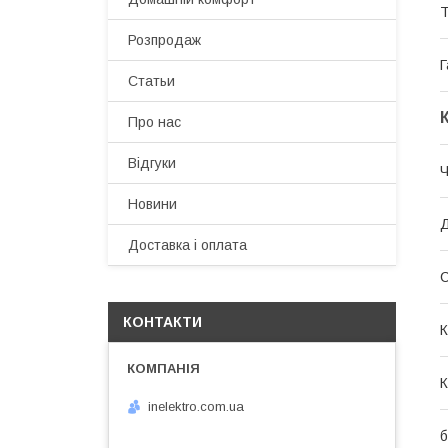
Т
Розпродаж
Г
Статьи
Про нас
Відгуки
Ч
Новини
Доставка і оплата
С
КОНТАКТИ
К
К
inelektro.com.ua
б