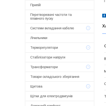
П
Припій
Перетворювачі частоти та
плавного пуску
Х
Системи вкладання кабелю
Лічильники
Терморегулятори
Стабілізатори напруги
В
Трансформатори
М
Товари складського зберігання
С
Щитова
Щітки для електродвигунів
Т
Домашній комфорт