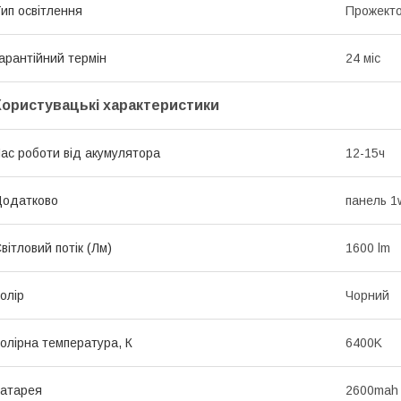
ип освітлення
Прожект
арантійний термін
24 міс
Користувацькі характеристики
ас роботи від акумулятора
12-15ч
Додатково
панель 1
вітловий потік (Лм)
1600 lm
олір
Чорний
олірна температура, К
6400K
атарея
2600mah