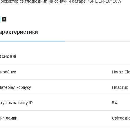
рожектор світлодіодний на сонячній батареї "SPIDER-16" 16W
арактеристики
Основні
иробник
Horoz Ele
атеріал корпусу
Пластик
тупінь захисту IP
54
ип лампи
Світлоді