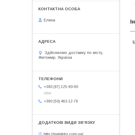
Елена
І
Ц
Здійснюємо доставку по місту,
Житомир, Україна
+380 (97) 125-90-90
viber
+380 (50) 463-12-76
http://inelektro.com.ua/