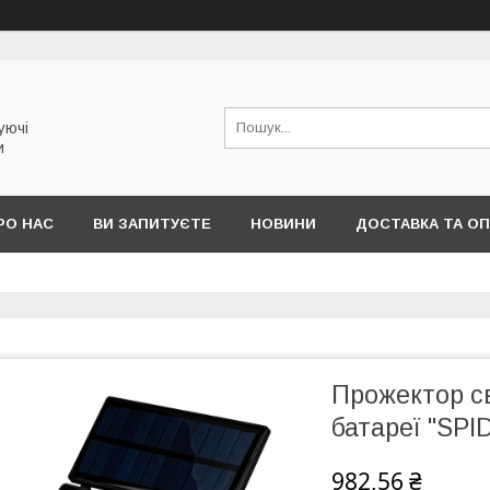
уючі
и
РО НАС
ВИ ЗАПИТУЄТЕ
НОВИНИ
ДОСТАВКА ТА О
Прожектор св
батареї "SPI
982,56 ₴