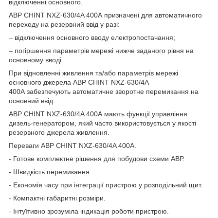
відключенні основного.
АВР СHINT NXZ-630/4A 400A призначені для автоматичного
переходу на резервний ввід у разі:
– відключення основного вводу електропостачання;
– погіршення параметрів мережі нижче заданого рівня на
основному вводі.
При відновленні живлення та/або параметрів мережі
основного джерела АВР СHINT NXZ-630/4A
400A забезпечують автоматичне зворотне перемикання на
основний ввід.
АВР СHINT NXZ-630/4A 400A мають функції управління
дизель-генератором, який часто використовується у якості
резервного джерела живлення.
Переваги АВР СHINT NXZ-630/4A 400A.
- Готове комплектне рішення для побудови схеми АВР.
- Швидкість перемикання.
- Економія часу при інтеграції пристрою у розподільний щит.
- Компактні габаритні розміри.
- Інтуїтивно зрозуміла індикація роботи пристрою.