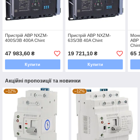
Пристрій АВР NXZM-
Пристрій АВР NXZM-
Моно
400S/3B 400A Chint
63S/3B 40A Chint
АВР 
Chin
47 983,60
19 721,10
65 
₴
₴
Купити
Купити
Акційні пропозиції та новинки
–12%
–12%