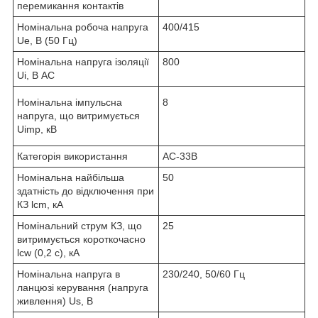
перемикання контактів
Номінальна робоча напруга
400/415
Ue, В (50 Гц)
Номінальна напруга ізоляції
800
Ui, В АС
Номінальна імпульсна
8
напруга, що витримується
Uimp, кВ
Категорія використання
AC-33B
Номінальна найбільша
50
здатність до відключення при
КЗ lcm, кА
Номінальний струм КЗ, що
25
витримується короткочасно
lсw (0,2 с), кА
Номінальна напруга в
230/240, 50/60 Гц
ланцюзі керування (напруга
живлення) Us, B