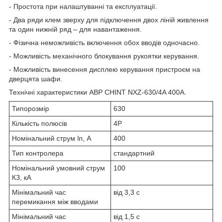
- Простота при налаштуванні та експлуатації.
- Два ряди клем зверху для підключення двох ліній живлення
та один нижній ряд – для навантаження.
- Фізична неможливість включення обох вводів одночасно.
- Можливість механічного блокування рукоятки керування.
- Можливість винесення дисплею керування пристроєм на
дверцята шафи.
Технічні характеристики АВР СHINT NXZ-630/4A 400A.
Типорозмір
630
Кількість полюсів
4P
Номінальний струм ln, А
400
Тип контролера
стандартний
Номінальний умовний струм
100
КЗ, кА
Мінімальний час
від 3,3 с
перемикання між вводами
Мінімальний час
від 1,5 с