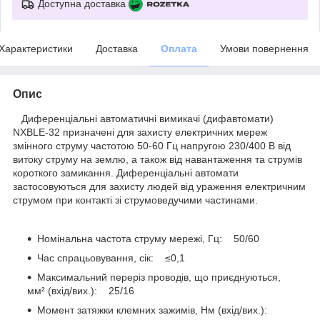
Доступна доставка
Характеристики
Доставка
Оплата
Умови повернення
Опис
Диференціальні автоматичні вимикачі (дифавтомати)
NXBLE-32 призначені для захисту електричних мереж
змінного струму частотою 50-60 Гц напругою 230/400 В від
витоку струму на землю, а також від навантаження та струмів
короткого замикання. Диференціальні автомати
застосовуються для захисту людей від ураження електричним
струмом при контакті зі струмоведучими частинами.
Номінальна частота струму мережі, Гц: 50/60
Час спрацьовування, сік: ≤0,1
Максимальний переріз проводів, що приєднуються,
мм² (вхід/вих.): 25/16
Момент затяжки клемних зажимів, Нм (вхід/вих.):