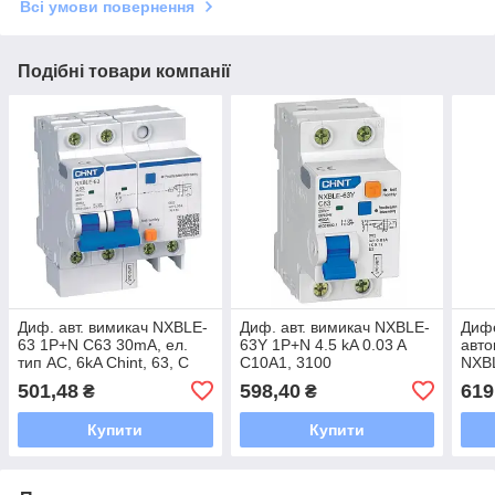
Всі умови повернення
Подібні товари компанії
Диф. авт. вимикач NXBLE-
Диф. авт. вимикач NXBLE-
Диф
63 1P+N C63 30mA, ел.
63Y 1P+N 4.5 kA 0.03 A
авто
тип АС, 6kA Chint, 63, C
C10A1, 3100
NXBL
0.03
501,48
598,40
619
₴
₴
Купити
Купити