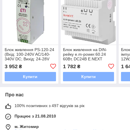
Блок живлення PS-120-24
Блок живлення на DIN-
Блок
(Вхід: 100-240V AC/140-
рейку e.m-power.60.24
імпу
340V DC; Вихід: 24-28V
60Вт, DC24В E.NEXT
12W,
DC/120Вт/5А) ETI
3 952
1 782
1 6
₴
₴
Купити
Купити
Про нас
100% позитивних з 497 відгуків за рік
Працює з 21.08.2010
м. Житомир