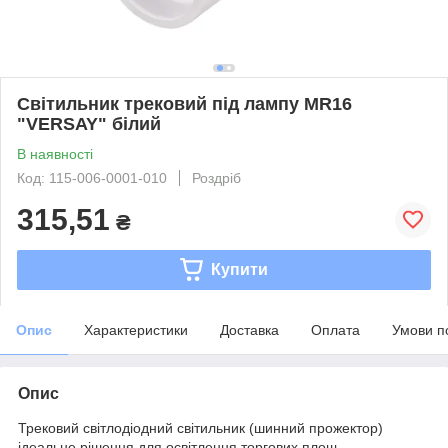
Світильник трековий під лампу MR16
"VERSAY" білий
В наявності
Код: 115-006-0001-010
Роздріб
315,51
₴
Купити
Опис
Характеристики
Доставка
Оплата
Умови п
Опис
Трековий світлодіодний світильник (шинний прожектор)
ідеальне рішення для освітлення торгових площ.