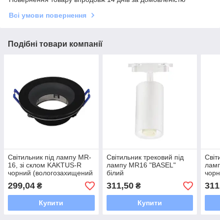
Всі умови повернення
Подібні товари компанії
Світильник під лампу MR-
Світильник трековий під
Світ
16, зі склом KAKTUS-R
лампу MR16 "BASEL"
лам
чорний (вологозахищений
білий
чор
IP65)
299,04
311,50
311
₴
₴
Купити
Купити